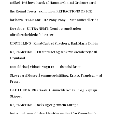
artikel | Nyt hovedværk af Hammershøi på Ordrupgaard
the Round Tower | exhibition: REFRACTIONS OF ICE
for børn | TEGNESERIE: Pony Pony — Vær nuttet eller dø
Kogebog | ULTRA NEMT: Nemt og sundt uden
ultraforarbejdede fødevarer
UDSTILLING | KunstCentret Silkeborg Bad: Maria Dubin
REJSEARTIKEL | En storslået og tankevækkende rejse til
Grønland
anmeldelse | Vidnet i vogn 12 — Historisk krimi
Skovgaard Museet | sommerudstilling: Erik A. Frandsen – Al
Fresco
OLE LUND KIRKEGAARD | Anmeldelse: Kalle og Kaptajn
Skipper
REJSEARTIKEL | Seks uger gennem Europa
feel good | anmeldelse: Magiske nætter i fru Yeoms butik