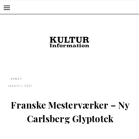
Skip
to
content
KUNST
MARTS 1, 2021
Franske Mesterværker – Ny
Carlsberg Glyptotek