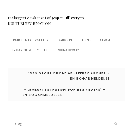
Indlægget er skrevet af
Jesper Hillestrøm
,
KULTURINFORMATION
FRANSKE MESTERVÆRKER
GAUGUIN
JESPER HILLESTRØM
NY CARLSBERG GLYPOTEK
ROXNAKOWSKY
Indlægsnavigation
'DEN STORE DRØM' AF JEFFREY ARCHER –
EN BOGANMELDELSE
'VARMLUFTSSTRATEGI FOR BEGYNDERE' –
EN BOGANMELDELSE