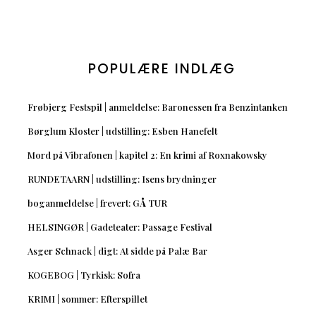
POPULÆRE INDLÆG
Frøbjerg Festspil | anmeldelse: Baronessen fra Benzintanken
Børglum Kloster | udstilling: Esben Hanefelt
Mord på Vibrafonen | kapitel 2: En krimi af Roxnakowsky
RUNDETAARN | udstilling: Isens brydninger
boganmeldelse | frevert: GÅ TUR
HELSINGØR | Gadeteater: Passage Festival
Asger Schnack | digt: At sidde på Palæ Bar
KOGEBOG | Tyrkisk: Sofra
KRIMI | sommer: Efterspillet