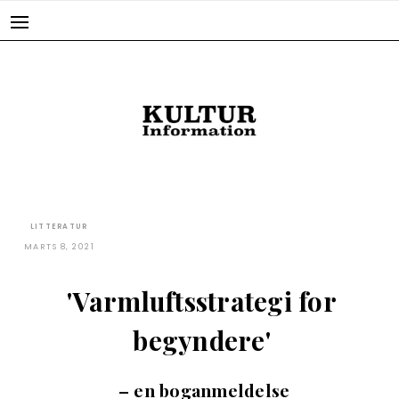
Skip
to
content
LITTERATUR
MARTS 8, 2021
'Varmluftsstrategi for
begyndere'
– en boganmeldelse