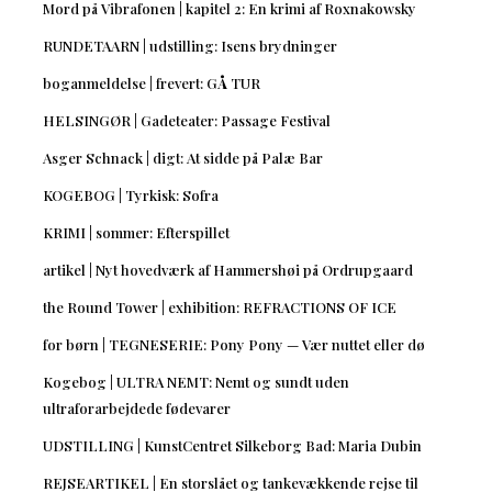
Mord på Vibrafonen | kapitel 2: En krimi af Roxnakowsky
RUNDETAARN | udstilling: Isens brydninger
boganmeldelse | frevert: GÅ TUR
HELSINGØR | Gadeteater: Passage Festival
Asger Schnack | digt: At sidde på Palæ Bar
KOGEBOG | Tyrkisk: Sofra
KRIMI | sommer: Efterspillet
artikel | Nyt hovedværk af Hammershøi på Ordrupgaard
the Round Tower | exhibition: REFRACTIONS OF ICE
for børn | TEGNESERIE: Pony Pony — Vær nuttet eller dø
Kogebog | ULTRA NEMT: Nemt og sundt uden
ultraforarbejdede fødevarer
UDSTILLING | KunstCentret Silkeborg Bad: Maria Dubin
REJSEARTIKEL | En storslået og tankevækkende rejse til