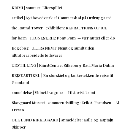
KRIMI | sommer: Efterspillet
artikel | Nyt hovedværk af Hammershøi på Ordrupgaard
the Round Tower | exhibition: REFRACTIONS OF ICE
for børn | TEGNESERIE: Pony Pony — Vær nuttet eller dø
Kogebog | ULTRA NEMT: Nemt og sundt uden
ultraforarbejdede fødevarer
UDSTILLING | KunstCentret Silkeborg Bad: Maria Dubin
REJSEARTIKEL | En storslået og tankevækkende rejse til
Grønland
anmeldelse | Vidnet i vogn 12 — Historisk krimi
Skovgaard Museet | sommerudstilling: Erik A. Frandsen – Al
Fresco
OLE LUND KIRKEGAARD | Anmeldelse: Kalle og Kaptajn
Skipper