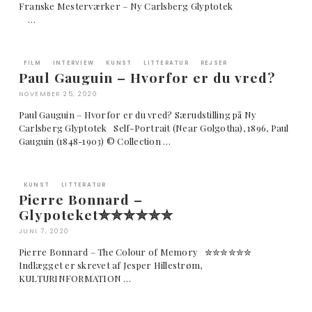
Franske Mesterværker – Ny Carlsberg Glyptotek
…
FILM
INTERVIEW
KUNST
LITTERATUR
REJSER
Paul Gauguin – Hvorfor er du vred?
NOVEMBER 25, 2020
Paul Gauguin – Hvorfor er du vred? Særudstilling på Ny
Carlsberg Glyptotek Self-Portrait (Near Golgotha), 1896, Paul
Gauguin (1848-1903) © Collection …
KUNST
LITTERATUR
Pierre Bonnard –
Glypoteket✮✮✮✮✮✮
JUNI 7, 2020
Pierre Bonnard – The Colour of Memory ✮✮✮✮✮✮
Indlægget er skrevet af Jesper Hillestrøm,
KULTURINFORMATION …