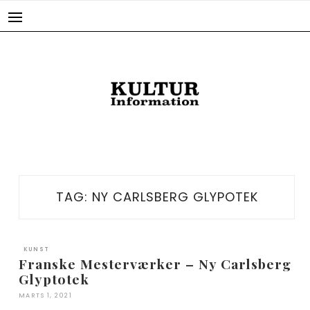
Skip
to
content
TAG:
NY CARLSBERG GLYPOTEK
KUNST
Franske Mesterværker – Ny Carlsberg
Glyptotek
MARTS 1, 2021