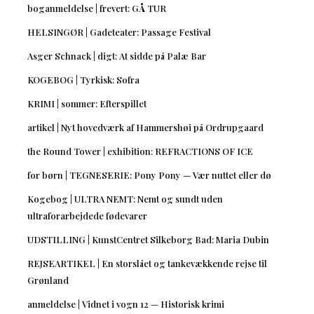
boganmeldelse | frevert: GÅ TUR
HELSINGØR | Gadeteater: Passage Festival
Asger Schnack | digt: At sidde på Palæ Bar
KOGEBOG | Tyrkisk: Sofra
KRIMI | sommer: Efterspillet
artikel | Nyt hovedværk af Hammershøi på Ordrupgaard
the Round Tower | exhibition: REFRACTIONS OF ICE
for børn | TEGNESERIE: Pony Pony — Vær nuttet eller dø
Kogebog | ULTRA NEMT: Nemt og sundt uden
ultraforarbejdede fødevarer
UDSTILLING | KunstCentret Silkeborg Bad: Maria Dubin
REJSEARTIKEL | En storslået og tankevækkende rejse til
Grønland
anmeldelse | Vidnet i vogn 12 — Historisk krimi