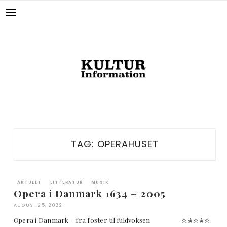
Skip
to
content
TAG:
OPERAHUSET
AKTUELT
LITTERATUR
MUSIK
Opera i Danmark 1634 – 2005
AUGUST 25, 2022
Opera i Danmark – fra foster til fuldvoksen ✮✮✮✮✮