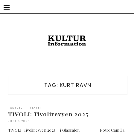
Skip
to
content
TAG:
KURT RAVN
AKTUELT
TEATER
TIVOLI: Tivolirevyen 2025
JUNI 7, 2025
TIVOLI: Tivolirevyen 2025 i Glassalen Foto: Camilla