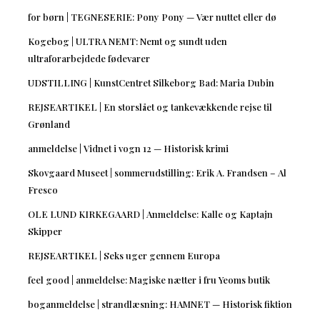
for børn | TEGNESERIE: Pony Pony — Vær nuttet eller dø
Kogebog | ULTRA NEMT: Nemt og sundt uden
ultraforarbejdede fødevarer
UDSTILLING | KunstCentret Silkeborg Bad: Maria Dubin
REJSEARTIKEL | En storslået og tankevækkende rejse til
Grønland
anmeldelse | Vidnet i vogn 12 — Historisk krimi
Skovgaard Museet | sommerudstilling: Erik A. Frandsen – Al
Fresco
OLE LUND KIRKEGAARD | Anmeldelse: Kalle og Kaptajn
Skipper
REJSEARTIKEL | Seks uger gennem Europa
feel good | anmeldelse: Magiske nætter i fru Yeoms butik
boganmeldelse | strandlæsning: HAMNET — Historisk fiktion