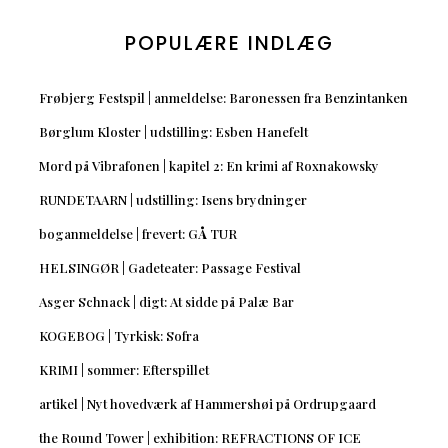
POPULÆRE INDLÆG
Frøbjerg Festspil | anmeldelse: Baronessen fra Benzintanken
Børglum Kloster | udstilling: Esben Hanefelt
Mord på Vibrafonen | kapitel 2: En krimi af Roxnakowsky
RUNDETAARN | udstilling: Isens brydninger
boganmeldelse | frevert: GÅ TUR
HELSINGØR | Gadeteater: Passage Festival
Asger Schnack | digt: At sidde på Palæ Bar
KOGEBOG | Tyrkisk: Sofra
KRIMI | sommer: Efterspillet
artikel | Nyt hovedværk af Hammershøi på Ordrupgaard
the Round Tower | exhibition: REFRACTIONS OF ICE