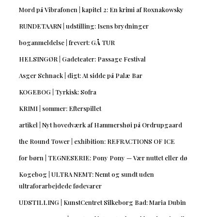
Mord på Vibrafonen | kapitel 2: En krimi af Roxnakowsky
RUNDETAARN | udstilling: Isens brydninger
boganmeldelse | frevert: GÅ TUR
HELSINGØR | Gadeteater: Passage Festival
Asger Schnack | digt: At sidde på Palæ Bar
KOGEBOG | Tyrkisk: Sofra
KRIMI | sommer: Efterspillet
artikel | Nyt hovedværk af Hammershøi på Ordrupgaard
the Round Tower | exhibition: REFRACTIONS OF ICE
for børn | TEGNESERIE: Pony Pony — Vær nuttet eller dø
Kogebog | ULTRA NEMT: Nemt og sundt uden
ultraforarbejdede fødevarer
UDSTILLING | KunstCentret Silkeborg Bad: Maria Dubin