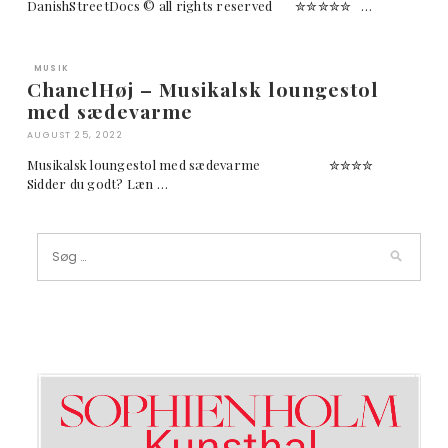
DanishStreetDocs © all rights reserved ✮✮✮✮✮ …
MUSIK
ChanelHøj – Musikalsk loungestol
med sædevarme
AUGUST 25, 2022
Musikalsk loungestol med sædevarme ✮✮✮✮
Sidder du godt? Læn …