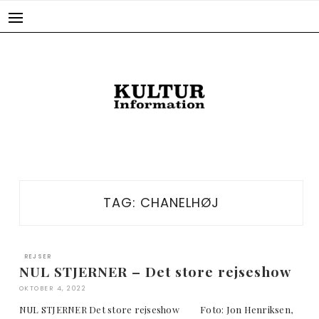
Skip
to
content
TAG:
CHANELHØJ
REJSER
NUL STJERNER – Det store rejseshow
OKTOBER 4, 2022
NUL STJERNER Det store rejseshow Foto: Jon Henriksen,