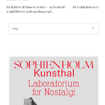
En hyldest til Husets Teater – og hvad så? På redaktionen er
vi altid blevet godt modtaget på …