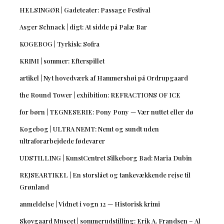
HELSINGØR | Gadeteater: Passage Festival
Asger Schnack | digt: At sidde på Palæ Bar
KOGEBOG | Tyrkisk: Sofra
KRIMI | sommer: Efterspillet
artikel | Nyt hovedværk af Hammershøi på Ordrupgaard
the Round Tower | exhibition: REFRACTIONS OF ICE
for børn | TEGNESERIE: Pony Pony — Vær nuttet eller dø
Kogebog | ULTRA NEMT: Nemt og sundt uden
ultraforarbejdede fødevarer
UDSTILLING | KunstCentret Silkeborg Bad: Maria Dubin
REJSEARTIKEL | En storslået og tankevækkende rejse til
Grønland
anmeldelse | Vidnet i vogn 12 — Historisk krimi
Skovgaard Museet | sommerudstilling: Erik A. Frandsen – Al