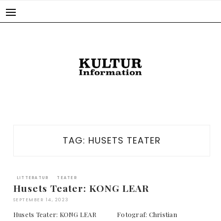
Skip
to
content
TAG:
HUSETS TEATER
LITTERATUR
TEATER
Husets Teater: KONG LEAR
SEPTEMBER 14, 2023
Husets Teater: KONG LEAR Fotograf: Christian