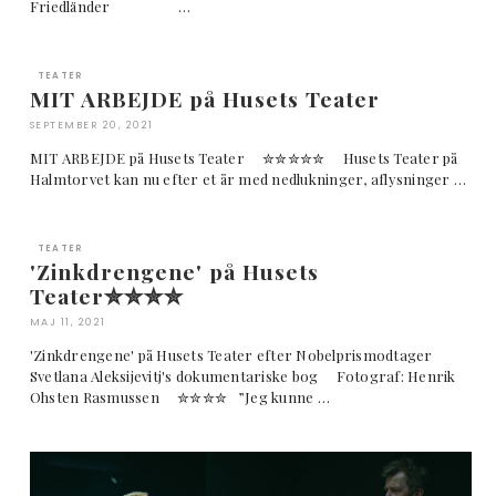
Friedländer …
TEATER
MIT ARBEJDE på Husets Teater
SEPTEMBER 20, 2021
MIT ARBEJDE på Husets Teater ✮✮✮✮✮ Husets Teater på
Halmtorvet kan nu efter et år med nedlukninger, aflysninger …
TEATER
'Zinkdrengene' på Husets
Teater✮✮✮✮
MAJ 11, 2021
'Zinkdrengene' på Husets Teater efter Nobelprismodtager
Svetlana Aleksijevitj's dokumentariske bog Fotograf: Henrik
Ohsten Rasmussen ✮✮✮✮ ”Jeg kunne …