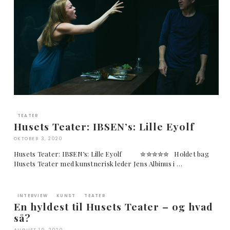
TEATER
Husets Teater: IBSEN’s: Lille Eyolf
OKTOBER 3, 2020
Husets Teater: IBSEN’s: Lille Eyolf ✮✮✮✮✮ Holdet bag
Husets Teater med kunstnerisk leder Jens Albinus i …
INTERVIEW
KUNST
TEATER
En hyldest til Husets Teater – og hvad
så?
AUGUST 19, 2020