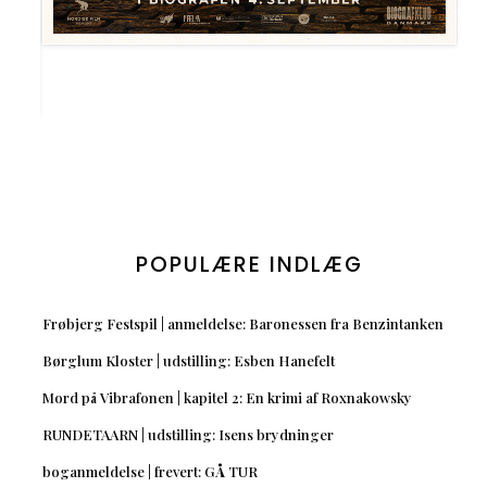
POPULÆRE INDLÆG
Frøbjerg Festspil | anmeldelse: Baronessen fra Benzintanken
Børglum Kloster | udstilling: Esben Hanefelt
Mord på Vibrafonen | kapitel 2: En krimi af Roxnakowsky
RUNDETAARN | udstilling: Isens brydninger
boganmeldelse | frevert: GÅ TUR