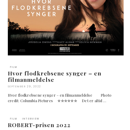
FILM
Hvor flodkrebsene synger – en
filmanmeldelse
SEPTEMBER 29, 2022
Hvor flodkrebsene synger – en filmanmeldelse Photo
credit: Columbia Pictures ✮✮✮✮✮✮ Det er altid …
FILM
INTERVIEW
ROBERT-prisen 2022