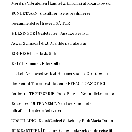
Mord på Vibrafonen | kapitel 2: En krimi af Roxnakowsky
RUNDETAARN | udstilling: Isens brydninger
boganmeldelse | frevert: GÅ TUR
HELSINGØR | Gadeteater: Passage Festival
Asger Schnack | digt: At sidde på Palæ Bar
KOGEBOG | Tyrkisk: Sofra
KRIMI | sommer: Efterspillet
artikel | Nyt hovedværk af Hammershøi på Ordrupgaard
the Round Tower | exhibition: REFRACTIONS OF ICE
for børn | TEGNESERIE: Pony Pony — Vær nuttet eller dø
Kogebog | ULTRA NEMT: Nemt og sundt uden
ultraforarbejdede fødevarer
UDSTILLING | KunstCentret Silkeborg Bad: Maria Dubin
REJSEARTIKEL | En storslået og tankevækkende rejse til