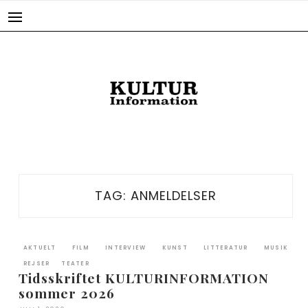
Skip
to
content
TAG:
ANMELDELSER
AKTUELT
FILM
INTERVIEW
KUNST
LITTERATUR
MUSIK
REJSER
TEATER
Tidsskriftet KULTURINFORMATION
sommer 2026