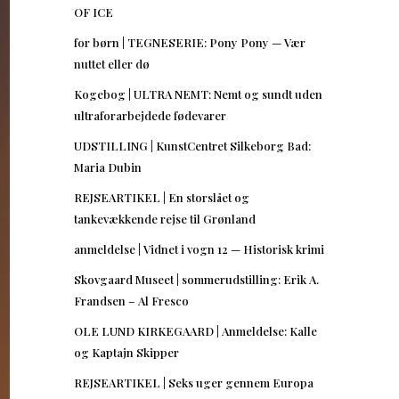
OF ICE
for børn | TEGNESERIE: Pony Pony — Vær
nuttet eller dø
Kogebog | ULTRA NEMT: Nemt og sundt uden
ultraforarbejdede fødevarer
UDSTILLING | KunstCentret Silkeborg Bad:
Maria Dubin
REJSEARTIKEL | En storslået og
tankevækkende rejse til Grønland
anmeldelse | Vidnet i vogn 12 — Historisk krimi
Skovgaard Museet | sommerudstilling: Erik A.
Frandsen – Al Fresco
OLE LUND KIRKEGAARD | Anmeldelse: Kalle
og Kaptajn Skipper
REJSEARTIKEL | Seks uger gennem Europa