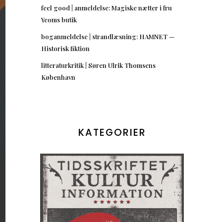
feel good | anmeldelse: Magiske nætter i fru
Yeoms butik
boganmeldelse | strandlæsning: HAMNET —
Historisk fiktion
litteraturkritik | Søren Ulrik Thomsens
København
KATEGORIER