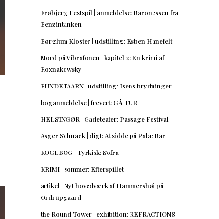
Frøbjerg Festspil | anmeldelse: Baronessen fra
Benzintanken
Børglum Kloster | udstilling: Esben Hanefelt
Mord på Vibrafonen | kapitel 2: En krimi af
Roxnakowsky
RUNDETAARN | udstilling: Isens brydninger
boganmeldelse | frevert: GÅ TUR
HELSINGØR | Gadeteater: Passage Festival
Asger Schnack | digt: At sidde på Palæ Bar
KOGEBOG | Tyrkisk: Sofra
KRIMI | sommer: Efterspillet
artikel | Nyt hovedværk af Hammershøi på
Ordrupgaard
the Round Tower | exhibition: REFRACTIONS