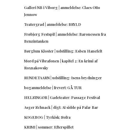
Galleri NB i Viborg | anmeldelse: Claes Otto
Jennow
Teatergrad | anmeldelse: BRYLD
Frøbjerg Festspil | anmeldelse: Baronessen fra
Benzintanken
Børglum Kloster | udstilling: Esben Hanefelt
Mord på Vibrafonen | kapitel 2: En krimi af
Roxnakowsky
RUNDETAARN | udstilling: Isens brydninger
boganmeldelse | frevert: GÅ TUR
HELSINGØR | Gadeteater: Passage Festival
Asger Schnack | digt: At sidde på Palæ Bar
KOGEBOG | Tyrkisk: Sofra
KRIMI | sommer: Efterspillet