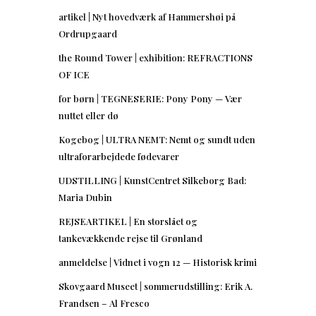
artikel | Nyt hovedværk af Hammershøi på
Ordrupgaard
the Round Tower | exhibition: REFRACTIONS
OF ICE
for børn | TEGNESERIE: Pony Pony — Vær
nuttet eller dø
Kogebog | ULTRA NEMT: Nemt og sundt uden
ultraforarbejdede fødevarer
UDSTILLING | KunstCentret Silkeborg Bad:
Maria Dubin
REJSEARTIKEL | En storslået og
tankevækkende rejse til Grønland
anmeldelse | Vidnet i vogn 12 — Historisk krimi
Skovgaard Museet | sommerudstilling: Erik A.
Frandsen – Al Fresco