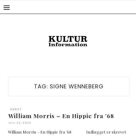
Skip
to
content
TAG:
SIGNE WENNEBERG
KUNST
William Morris – En Hippie fra ’68
JULI 22, 2020
William Morris – En Hippie fra ’68 Indlægget er skrevet