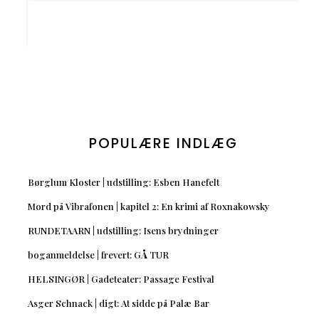
POPULÆRE INDLÆG
Børglum Kloster | udstilling: Esben Hanefelt
Mord på Vibrafonen | kapitel 2: En krimi af Roxnakowsky
RUNDETAARN | udstilling: Isens brydninger
boganmeldelse | frevert: GÅ TUR
HELSINGØR | Gadeteater: Passage Festival
Asger Schnack | digt: At sidde på Palæ Bar