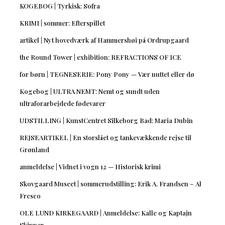
KOGEBOG | Tyrkisk: Sofra
KRIMI | sommer: Efterspillet
artikel | Nyt hovedværk af Hammershøi på Ordrupgaard
the Round Tower | exhibition: REFRACTIONS OF ICE
for børn | TEGNESERIE: Pony Pony — Vær nuttet eller dø
Kogebog | ULTRA NEMT: Nemt og sundt uden
ultraforarbejdede fødevarer
UDSTILLING | KunstCentret Silkeborg Bad: Maria Dubin
REJSEARTIKEL | En storslået og tankevækkende rejse til
Grønland
anmeldelse | Vidnet i vogn 12 — Historisk krimi
Skovgaard Museet | sommerudstilling: Erik A. Frandsen – Al
Fresco
OLE LUND KIRKEGAARD | Anmeldelse: Kalle og Kaptajn
Skipper