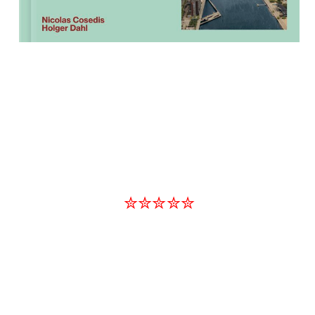
✮✮✮✮✮