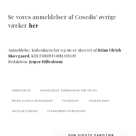
Se vores anmeldelser af Cosedis' øvrige
værker
her
Anmeldelse: København før og nu er skrevet af
Brian Ulrich
Skovgaard
, KULTURINFORMATION
Redaktion:
Jesper Hillestrøm
ANMELDELSE
ANMELDELSE: KØBENHAVN FØR OG NU
BRIAN ULRICH SKOVGAARD
FOTOGRAFI
HOLGER DAHL
NICOLAS COSEDIS
STRANDBERG PUBLISHING
Indlægsnavigation
DEN SIDSTE SABOTØR