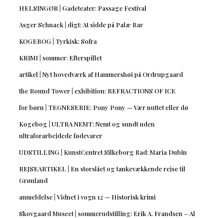
HELSINGØR | Gadeteater: Passage Festival
Asger Schnack | digt: At sidde på Palæ Bar
KOGEBOG | Tyrkisk: Sofra
KRIMI | sommer: Efterspillet
artikel | Nyt hovedværk af Hammershøi på Ordrupgaard
the Round Tower | exhibition: REFRACTIONS OF ICE
for børn | TEGNESERIE: Pony Pony — Vær nuttet eller dø
Kogebog | ULTRA NEMT: Nemt og sundt uden
ultraforarbejdede fødevarer
UDSTILLING | KunstCentret Silkeborg Bad: Maria Dubin
REJSEARTIKEL | En storslået og tankevækkende rejse til
Grønland
anmeldelse | Vidnet i vogn 12 — Historisk krimi
Skovgaard Museet | sommerudstilling: Erik A. Frandsen – Al