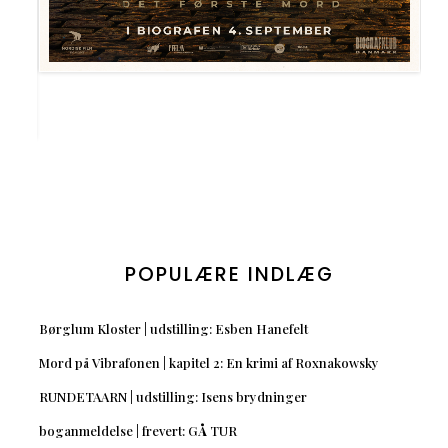
POPULÆRE INDLÆG
Børglum Kloster | udstilling: Esben Hanefelt
Mord på Vibrafonen | kapitel 2: En krimi af Roxnakowsky
RUNDETAARN | udstilling: Isens brydninger
boganmeldelse | frevert: GÅ TUR