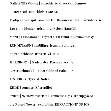
Galleri NB i Viborg | anmeldelse: Claes Otto Jennow
Teatergrad | anmeldelse: BRYLD
Frøbjerg Festspil | anmeldelse: Baronessen fra Benzintanken
Børglum Kloster | udstilling: Esben Hanefelt
Mord på Vibrafonen | kapitel 2: En krimi af Roxnakowsky
RUNDETAARN | udstilling: Isens brydninger
boganmeldelse | frevert: GÅ TUR
HELSINGØR | Gadeteater: Passage Festival
Asger Schnack | digt: At sidde på Palæ Bar
KOGEBOG | Tyrkisk: Sofra
KRIMI | sommer: Efterspillet
artikel | Nyt hovedværk af Hammershøi på Ordrupgaard
the Round Tower | exhibition: REFRACTIONS OF ICE