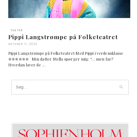
TEATER
Pippi Langstrømpe på Folketeatret
OKTOBER 11, 2022
Pippi Langstrømpe på Folketeatret Med Pippi i verdensklasse
✮✮✮✮✮✮ Min datter Stella spørger mig: “… men far?
Hvordan laver de …