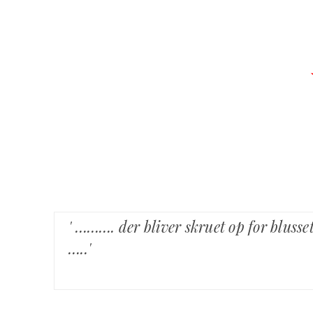
' ………. der bliver skruet op for bluss
…..'