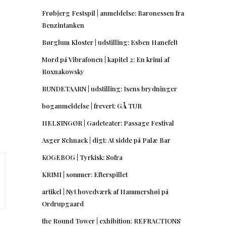
Frøbjerg Festspil | anmeldelse: Baronessen fra
Benzintanken
Børglum Kloster | udstilling: Esben Hanefelt
Mord på Vibrafonen | kapitel 2: En krimi af
Roxnakowsky
RUNDETAARN | udstilling: Isens brydninger
boganmeldelse | frevert: GÅ TUR
HELSINGØR | Gadeteater: Passage Festival
Asger Schnack | digt: At sidde på Palæ Bar
KOGEBOG | Tyrkisk: Sofra
KRIMI | sommer: Efterspillet
artikel | Nyt hovedværk af Hammershøi på
Ordrupgaard
the Round Tower | exhibition: REFRACTIONS