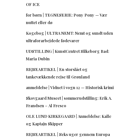
OF ICE
for børn | TEGNESERIE: Pony Pony — Vær
nuttet eller dø
Kogebog | ULTRA NEMT: Nemt og sundt uden
ultraforarbejdede fødevarer
UDSTILLING | KunstCentret Silkeborg Bad:
Maria Dubin
REJSEARTIKEL | En storslået og
tankevækkende rejse til Grønland
anmeldelse | Vidnet i vogn 12 — Historisk krimi
Skovgaard Museet | sommerudstilling: Erik A.
Frandsen – Al Fresco
OLE LUND KIRKEGAARD | Anmeldelse: Kalle
og Kaptajn Skipper
REJSEARTIKEL | Seks uger gennem Europa