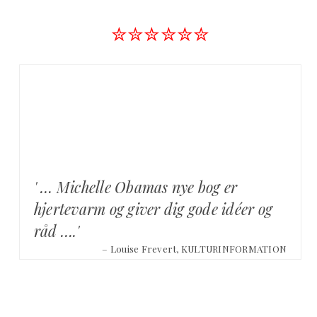
✮✮✮✮✮✮
' … Michelle Obamas nye bog er
hjertevarm og giver dig gode idéer og
råd ….'
– Louise Frevert, KULTURINFORMATION