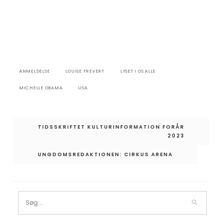
ANMELDELSE
LOUISE FREVERT
LYSET I OS ALLE
MICHELLE OBAMA
USA
Indlægsnavigation
TIDSSKRIFTET KULTURINFORMATION FORÅR
2023
UNGDOMSREDAKTIONEN: CIRKUS ARENA