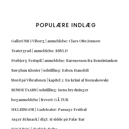
POPULÆRE INDLÆG
Galleri NB i Viborg | anmeldelse: Claes Otto Jennow
Teatergrad | anmeldelse: BRYLD
Frøbjerg Festspil | anmeldelse: Baronessen fra Benzintanken
Børglum Kloster | udstilling: Esben Hanefelt
Mord på Vibrafonen | kapitel 2: En krimi af Roxnakowsky
RUNDETAARN | udstilling: Isens brydninger
boganmeldelse | frevert: GÅ TUR
HELSINGØR | Gadeteater: Passage Festival
Asger Schnack | digt: At sidde på Palæ Bar
KOGEBOG | Tyrkisk: Sofra