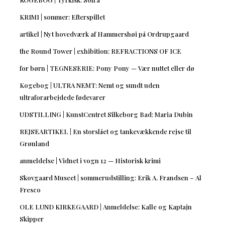
KRIMI | sommer: Efterspillet
artikel | Nyt hovedværk af Hammershøi på Ordrupgaard
the Round Tower | exhibition: REFRACTIONS OF ICE
for børn | TEGNESERIE: Pony Pony — Vær nuttet eller dø
Kogebog | ULTRA NEMT: Nemt og sundt uden
ultraforarbejdede fødevarer
UDSTILLING | KunstCentret Silkeborg Bad: Maria Dubin
REJSEARTIKEL | En storslået og tankevækkende rejse til
Grønland
anmeldelse | Vidnet i vogn 12 — Historisk krimi
Skovgaard Museet | sommerudstilling: Erik A. Frandsen – Al
Fresco
OLE LUND KIRKEGAARD | Anmeldelse: Kalle og Kaptajn
Skipper