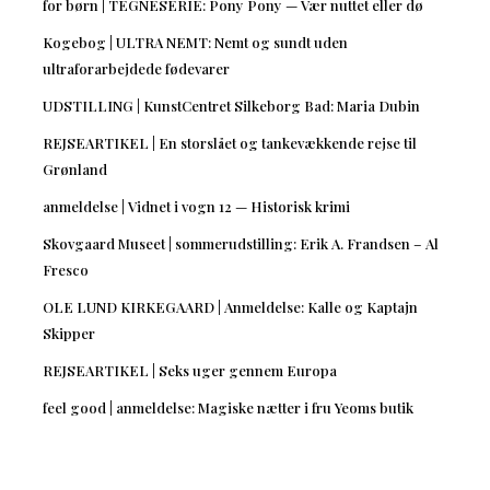
for børn | TEGNESERIE: Pony Pony — Vær nuttet eller dø
Kogebog | ULTRA NEMT: Nemt og sundt uden
ultraforarbejdede fødevarer
UDSTILLING | KunstCentret Silkeborg Bad: Maria Dubin
REJSEARTIKEL | En storslået og tankevækkende rejse til
Grønland
anmeldelse | Vidnet i vogn 12 — Historisk krimi
Skovgaard Museet | sommerudstilling: Erik A. Frandsen – Al
Fresco
OLE LUND KIRKEGAARD | Anmeldelse: Kalle og Kaptajn
Skipper
REJSEARTIKEL | Seks uger gennem Europa
feel good | anmeldelse: Magiske nætter i fru Yeoms butik