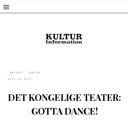
Skip
to
content
AKTUELT
TEATER
APRIL 24, 2023
DET KONGELIGE TEATER:
GOTTA DANCE!