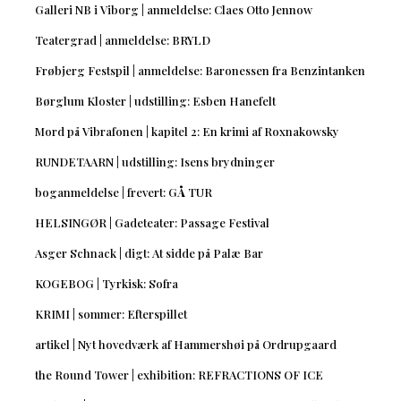
Galleri NB i Viborg | anmeldelse: Claes Otto Jennow
Teatergrad | anmeldelse: BRYLD
Frøbjerg Festspil | anmeldelse: Baronessen fra Benzintanken
Børglum Kloster | udstilling: Esben Hanefelt
Mord på Vibrafonen | kapitel 2: En krimi af Roxnakowsky
RUNDETAARN | udstilling: Isens brydninger
boganmeldelse | frevert: GÅ TUR
HELSINGØR | Gadeteater: Passage Festival
Asger Schnack | digt: At sidde på Palæ Bar
KOGEBOG | Tyrkisk: Sofra
KRIMI | sommer: Efterspillet
artikel | Nyt hovedværk af Hammershøi på Ordrupgaard
the Round Tower | exhibition: REFRACTIONS OF ICE