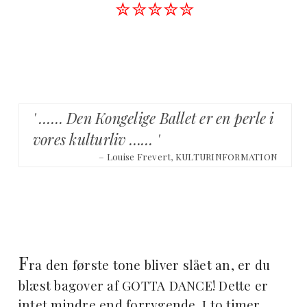
✮✮✮✮✮
' …… Den Kongelige Ballet er en perle i
vores kulturliv …… '
– Louise Frevert, KULTURINFORMATION
F
ra den første tone bliver slået an, er du
blæst bagover af GOTTA DANCE! Dette er
intet mindre end forrygende. I to timer