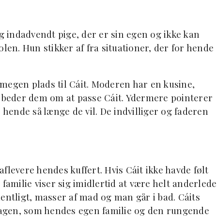
og indadvendt pige, der er sin egen og ikke kan
len. Hun stikker af fra situationer, der for hende
megen plads til Cáit. Moderen har en kusine,
n beder dem om at passe Cáit. Ydermere pointerer
ende så længe de vil. De indvilliger og faderen
flevere hendes kuffert. Hvis Cáit ikke havde følt
familie viser sig imidlertid at være helt anderlede
entligt, masser af mad og man går i bad. Cáits
rdagen, som hendes egen familie og den rungende