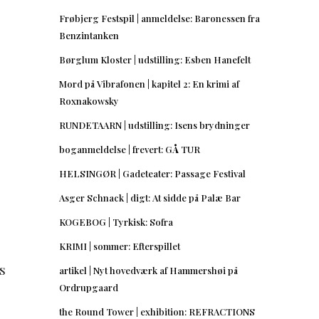
Frøbjerg Festspil | anmeldelse: Baronessen fra
Benzintanken
Børglum Kloster | udstilling: Esben Hanefelt
Mord på Vibrafonen | kapitel 2: En krimi af
Roxnakowsky
RUNDETAARN | udstilling: Isens brydninger
boganmeldelse | frevert: GÅ TUR
HELSINGØR | Gadeteater: Passage Festival
Asger Schnack | digt: At sidde på Palæ Bar
KOGEBOG | Tyrkisk: Sofra
KRIMI | sommer: Efterspillet
s
artikel | Nyt hovedværk af Hammershøi på
Ordrupgaard
the Round Tower | exhibition: REFRACTIONS