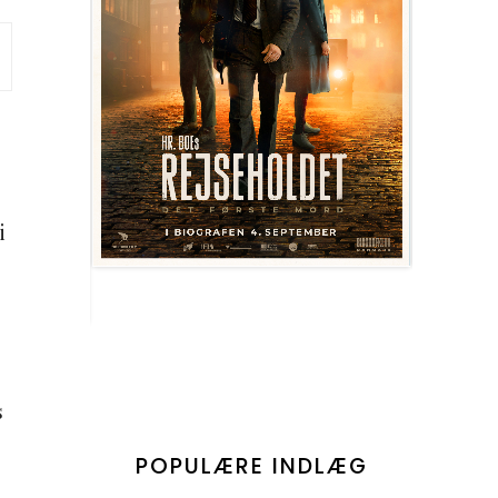
i
.
s
POPULÆRE INDLÆG