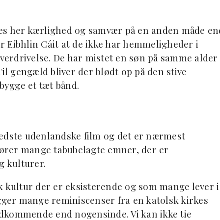
vises her kærlighed og samvær på en anden måde en
er Eibhlin Cáit at de ikke har hemmeligheder i
 overdrivelse. De har mistet en søn på samme alder
Til gengæld bliver der blødt op på den stive
ygge et tæt bånd.
bedste udenlandske film og det er nærmest
erører mange tabubelagte emner, der er
g kulturer.
k kultur der er eksisterende og som mange lever i
igger mange reminiscenser fra en katolsk kirkes
dkommende end nogensinde. Vi kan ikke tie