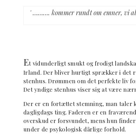
' ………. kommer rundt om emner, vi alle
E
t vidunderligt smukt og frodigt landskab
Irland. Der bliver hurtigt sprækker i det r
stenhus. Drømmen om det perfekte liv f
Det yndige stenhus viser sig at være nær
Der er en fortættet stemning, man taler
dagligdags ting. Faderen er en fravære
overskud er forsvundet, mens hun finder 
under de psykologisk dårlige forhold.