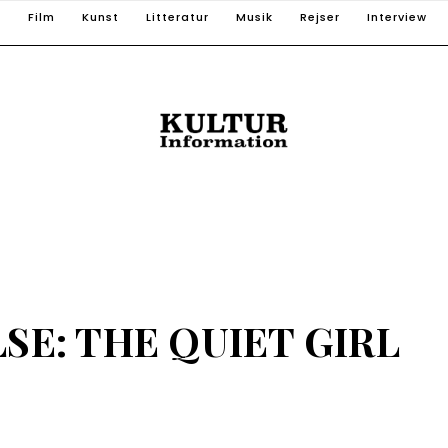
T
Film
Kunst
Litteratur
Musik
Rejser
Interview
E: THE QUIET GIRL