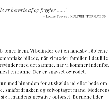
 er berørte af og frygter ……'
– Louise Frevert, KULTURINFORMATION
 toner frem. Vi befinder os i en landsby i 80´erne 
omantiske billede, når vi møder familien i det lille
orsvinder med det samme, når vi kommer indenfor
mest en rønne. Der er snavset og rodet.
 kun med hinanden for at skælde ud eller bede om
nde, småfordrukken og selvoptaget mand. Moderen
sig i mandens negative opførsel. Børnene lider