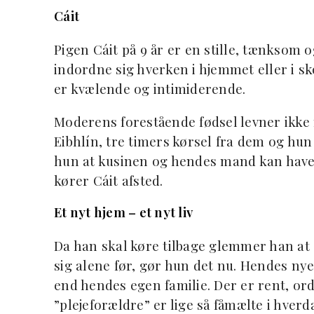
Cáit
Pigen Cáit på 9 år er en stille, tænksom 
indordne sig hverken i hjemmet eller i sko
er kvælende og intimiderende.
Moderens forestående fødsel levner ikke 
Eibhlín, tre timers kørsel fra dem og hu
hun at kusinen og hendes mand kan have h
kører Cáit afsted.
Et nyt hjem – et nyt liv
Da han skal køre tilbage glemmer han at a
sig alene før, gør hun det nu. Hendes nye 
end hendes egen familie. Der er rent, ord
”plejeforældre” er lige så fåmælte i hve