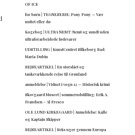
OF ICE
for børn | TEGNESERIE: Pony Pony — Vær
d
nuttet eller dø
Kogebog | ULTRA NEMT: Nemt og sundt uden
ultraforarbejdede fødevarer
UDSTILLING | KunstCentret Silkeborg Bad:
Maria Dubin
REJSEARTIKEL | En storslået og
tankevækkende rejse til Grønland
anmeldelse | Vidnet i vogn 12 — Historisk krimi
Skovgaard Museet | sommerudstilling: Erik A.
Frandsen – Al Fresco
OLE LUND KIRKEGAARD | Anmeldelse: Kalle
og Kaptajn Skipper
REJSEARTIKEL | Seks uger gennem Europa