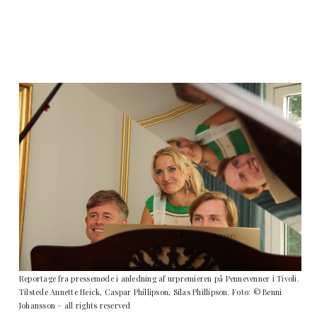
Reportage fra pressemøde i anledning af urpremieren på Pennevenner i Tivoli.
Tilstede Annette Heick, Caspar Phillipson, Silas Phillipson.
Foto: © Benni
Johansson – all rights reserved