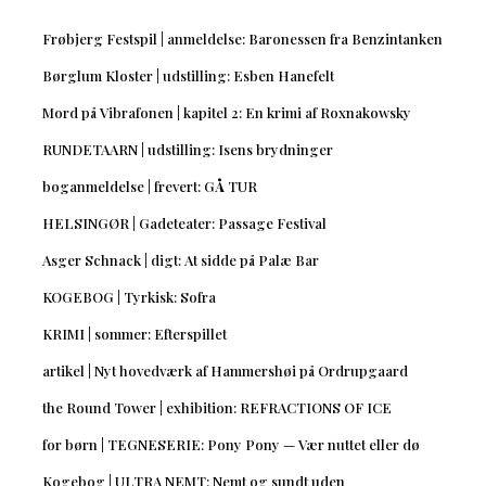
Frøbjerg Festspil | anmeldelse: Baronessen fra Benzintanken
Børglum Kloster | udstilling: Esben Hanefelt
Mord på Vibrafonen | kapitel 2: En krimi af Roxnakowsky
RUNDETAARN | udstilling: Isens brydninger
boganmeldelse | frevert: GÅ TUR
HELSINGØR | Gadeteater: Passage Festival
Asger Schnack | digt: At sidde på Palæ Bar
KOGEBOG | Tyrkisk: Sofra
KRIMI | sommer: Efterspillet
artikel | Nyt hovedværk af Hammershøi på Ordrupgaard
the Round Tower | exhibition: REFRACTIONS OF ICE
for børn | TEGNESERIE: Pony Pony — Vær nuttet eller dø
Kogebog | ULTRA NEMT: Nemt og sundt uden