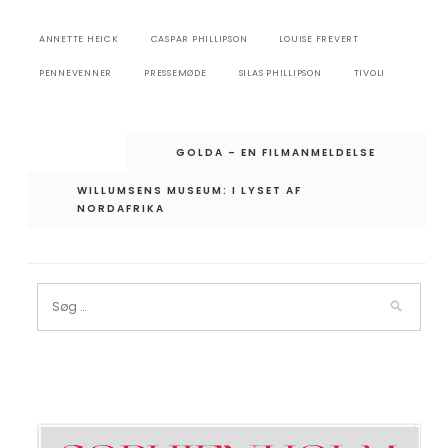
ANNETTE HEICK
CASPAR PHILLIPSON
LOUISE FREVERT
PENNEVENNER
PRESSEMØDE
SILAS PHILLIPSON
TIVOLI
Indlægsnavigation
GOLDA – EN FILMANMELDELSE
WILLUMSENS MUSEUM: I LYSET AF
NORDAFRIKA