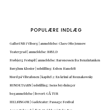
POPULÆRE INDLÆG
Galleri NB i Viborg | anmeldelse: Claes Otto Jennow
Teatergrad | anmeldelse: BRYLD
Frøbjerg Festspil | anmeldelse: Baronessen fra Benzintanken
Børglum Kloster | udstilling: Esben Hanefelt
Mord på Vibrafonen | kapitel 2: En krimi af Roxnakowsky
RUNDETAARN | udstilling: Isens brydninger
boganmeldelse | frevert: GÅ TUR
HELSINGØR | Gadeteater: Passage Festival