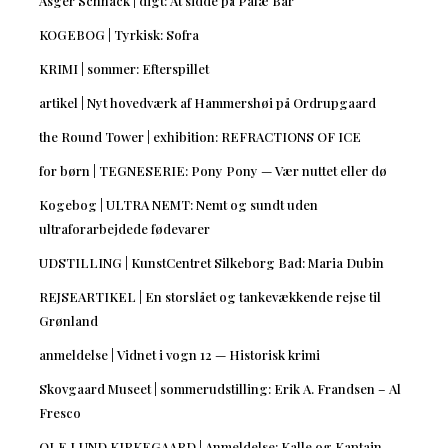
Asger Schnack | digt: At sidde på Palæ Bar
KOGEBOG | Tyrkisk: Sofra
KRIMI | sommer: Efterspillet
artikel | Nyt hovedværk af Hammershøi på Ordrupgaard
the Round Tower | exhibition: REFRACTIONS OF ICE
for børn | TEGNESERIE: Pony Pony — Vær nuttet eller dø
Kogebog | ULTRA NEMT: Nemt og sundt uden
ultraforarbejdede fødevarer
UDSTILLING | KunstCentret Silkeborg Bad: Maria Dubin
REJSEARTIKEL | En storslået og tankevækkende rejse til
Grønland
anmeldelse | Vidnet i vogn 12 — Historisk krimi
Skovgaard Museet | sommerudstilling: Erik A. Frandsen – Al
Fresco
OLE LUND KIRKEGAARD | Anmeldelse: Kalle og Kaptajn