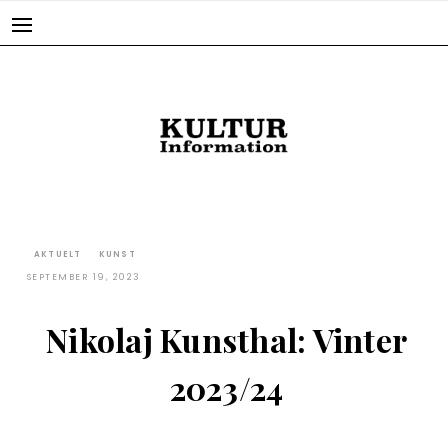
Skip
to
content
AKTUELT
KUNST
SEPTEMBER 19, 2023
Nikolaj Kunsthal: Vinter
2023/24