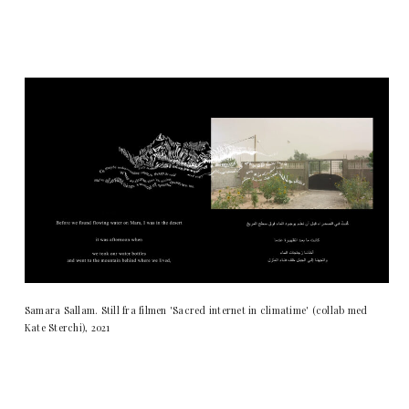
Samara Sallam. Still fra filmen 'Sacred internet in climatime' (collab med
Kate Sterchi), 2021