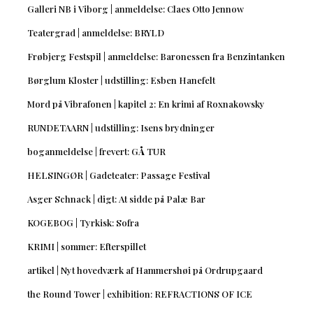
Galleri NB i Viborg | anmeldelse: Claes Otto Jennow
Teatergrad | anmeldelse: BRYLD
Frøbjerg Festspil | anmeldelse: Baronessen fra Benzintanken
Børglum Kloster | udstilling: Esben Hanefelt
Mord på Vibrafonen | kapitel 2: En krimi af Roxnakowsky
RUNDETAARN | udstilling: Isens brydninger
boganmeldelse | frevert: GÅ TUR
HELSINGØR | Gadeteater: Passage Festival
Asger Schnack | digt: At sidde på Palæ Bar
KOGEBOG | Tyrkisk: Sofra
KRIMI | sommer: Efterspillet
artikel | Nyt hovedværk af Hammershøi på Ordrupgaard
the Round Tower | exhibition: REFRACTIONS OF ICE