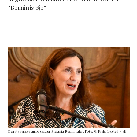
“Berninis øje”.
Den italienske ambassadør Stefania Rosini taler. Foto: © Niels Lyksted – all