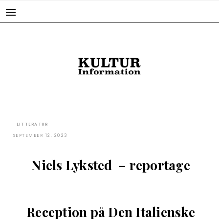
Skip
to
content
LITTERATUR
SEPTEMBER 12, 2023
Niels Lyksted – reportage
Reception på Den Italienske