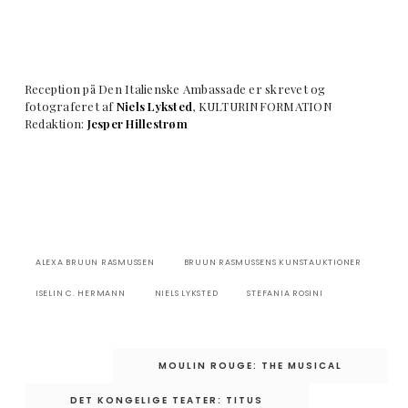
Reception på Den Italienske Ambassade er skrevet og
fotograferet af
Niels Lyksted
, KULTURINFORMATION
Redaktion:
Jesper Hillestrøm
ALEXA BRUUN RASMUSSEN
BRUUN RASMUSSENS KUNSTAUKTIONER
ISELIN C. HERMANN
NIELS LYKSTED
STEFANIA ROSINI
Indlægsnavigation
MOULIN ROUGE: THE MUSICAL
DET KONGELIGE TEATER: TITUS