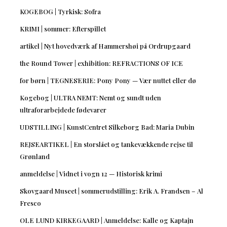
KOGEBOG | Tyrkisk: Sofra
KRIMI | sommer: Efterspillet
artikel | Nyt hovedværk af Hammershøi på Ordrupgaard
the Round Tower | exhibition: REFRACTIONS OF ICE
for børn | TEGNESERIE: Pony Pony — Vær nuttet eller dø
Kogebog | ULTRA NEMT: Nemt og sundt uden
ultraforarbejdede fødevarer
UDSTILLING | KunstCentret Silkeborg Bad: Maria Dubin
REJSEARTIKEL | En storslået og tankevækkende rejse til
Grønland
anmeldelse | Vidnet i vogn 12 — Historisk krimi
Skovgaard Museet | sommerudstilling: Erik A. Frandsen – Al
Fresco
OLE LUND KIRKEGAARD | Anmeldelse: Kalle og Kaptajn