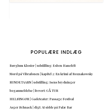
POPULÆRE INDLÆG
Børglum Kloster | udstilling: Esben Hanefelt
Mord på Vibrafonen | kapitel 2: En krimi af Roxnakowsky
RUNDETAARN | udstilling: Isens brydninger
boganmeldelse | frevert: GÅ TUR
HELSINGØR | Gadeteater: Passage Festival
Asger Schnack | digt: At sidde på Palæ Bar