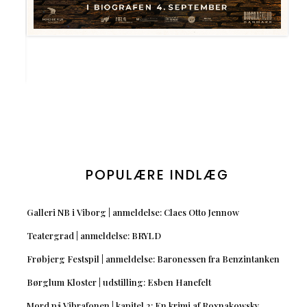
POPULÆRE INDLÆG
Galleri NB i Viborg | anmeldelse: Claes Otto Jennow
Teatergrad | anmeldelse: BRYLD
Frøbjerg Festspil | anmeldelse: Baronessen fra Benzintanken
Børglum Kloster | udstilling: Esben Hanefelt
Mord på Vibrafonen | kapitel 2: En krimi af Roxnakowsky