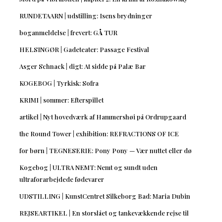
RUNDETAARN | udstilling: Isens brydninger
boganmeldelse | frevert: GÅ TUR
HELSINGØR | Gadeteater: Passage Festival
Asger Schnack | digt: At sidde på Palæ Bar
KOGEBOG | Tyrkisk: Sofra
KRIMI | sommer: Efterspillet
artikel | Nyt hovedværk af Hammershøi på Ordrupgaard
the Round Tower | exhibition: REFRACTIONS OF ICE
for børn | TEGNESERIE: Pony Pony — Vær nuttet eller dø
Kogebog | ULTRA NEMT: Nemt og sundt uden
ultraforarbejdede fødevarer
UDSTILLING | KunstCentret Silkeborg Bad: Maria Dubin
REJSEARTIKEL | En storslået og tankevækkende rejse til