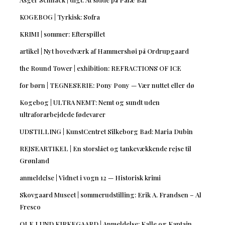
KOGEBOG | Tyrkisk: Sofra
KRIMI | sommer: Efterspillet
artikel | Nyt hovedværk af Hammershøi på Ordrupgaard
the Round Tower | exhibition: REFRACTIONS OF ICE
for børn | TEGNESERIE: Pony Pony — Vær nuttet eller dø
Kogebog | ULTRA NEMT: Nemt og sundt uden
ultraforarbejdede fødevarer
UDSTILLING | KunstCentret Silkeborg Bad: Maria Dubin
REJSEARTIKEL | En storslået og tankevækkende rejse til
Grønland
anmeldelse | Vidnet i vogn 12 — Historisk krimi
Skovgaard Museet | sommerudstilling: Erik A. Frandsen – Al
Fresco
OLE LUND KIRKEGAARD | Anmeldelse: Kalle og Kaptajn