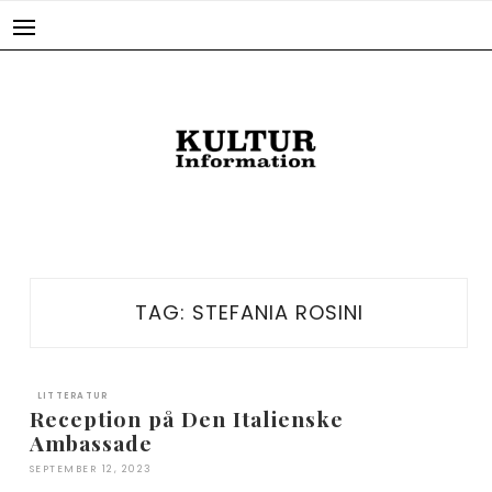
Skip
to
content
TAG:
STEFANIA ROSINI
LITTERATUR
Reception på Den Italienske
Ambassade
SEPTEMBER 12, 2023