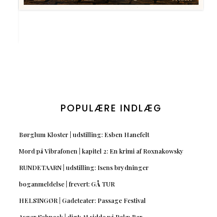
POPULÆRE INDLÆG
Børglum Kloster | udstilling: Esben Hanefelt
Mord på Vibrafonen | kapitel 2: En krimi af Roxnakowsky
RUNDETAARN | udstilling: Isens brydninger
boganmeldelse | frevert: GÅ TUR
HELSINGØR | Gadeteater: Passage Festival
Asger Schnack | digt: At sidde på Palæ Bar