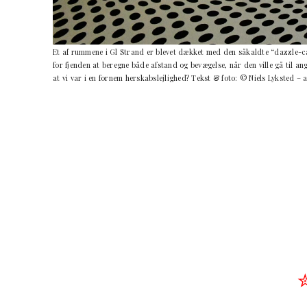
Et af rummene i Gl Strand er blevet dækket med den såkaldte “dazzle-cam
for fjenden at beregne både afstand og bevægelse, når den ville gå til 
at vi var i en fornem herskabslejlighed? Tekst & foto: © Niels Lyksted – a