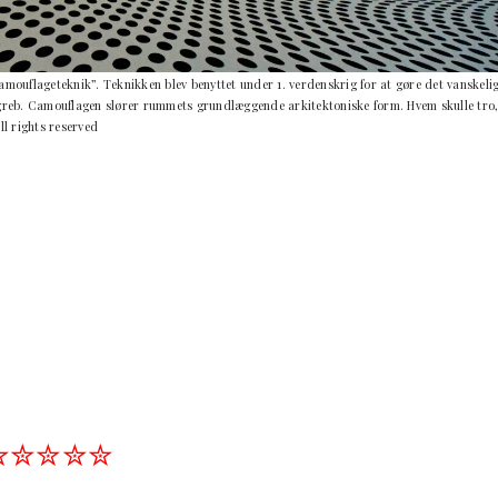
ouflageteknik”. Teknikken blev benyttet under 1. verdenskrig for at gøre det vanskeli
angreb. Camouflagen slører rummets grundlæggende arkitektoniske form. Hvem skulle tro
ll rights reserved
✮✮✮✮✮