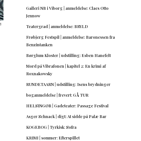
Galleri NB i Viborg | anmeldelse: Claes Otto
Jennow
gt
Teatergrad | anmeldelse: BRYLD
,
Frøbjerg Festspil | anmeldelse: Baronessen fra
Benzintanken
Børglum Kloster | udstilling: Esben Hanefelt
Mord på Vibrafonen | kapitel 2: En krimi af
Roxnakowsky
RUNDETAARN | udstilling: Isens brydninger
boganmeldelse | frevert: GÅ TUR
HELSINGØR | Gadeteater: Passage Festival
Asger Schnack | digt: At sidde på Palæ Bar
KOGEBOG | Tyrkisk: Sofra
KRIMI | sommer: Efterspillet