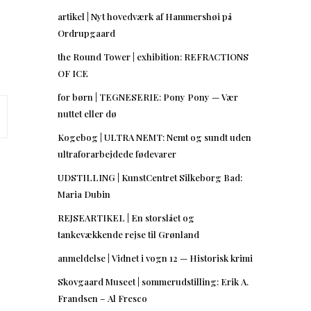
artikel | Nyt hovedværk af Hammershøi på
Ordrupgaard
the Round Tower | exhibition: REFRACTIONS
OF ICE
for børn | TEGNESERIE: Pony Pony — Vær
nuttet eller dø
Kogebog | ULTRA NEMT: Nemt og sundt uden
ultraforarbejdede fødevarer
UDSTILLING | KunstCentret Silkeborg Bad:
Maria Dubin
REJSEARTIKEL | En storslået og
tankevækkende rejse til Grønland
anmeldelse | Vidnet i vogn 12 — Historisk krimi
Skovgaard Museet | sommerudstilling: Erik A.
Frandsen – Al Fresco