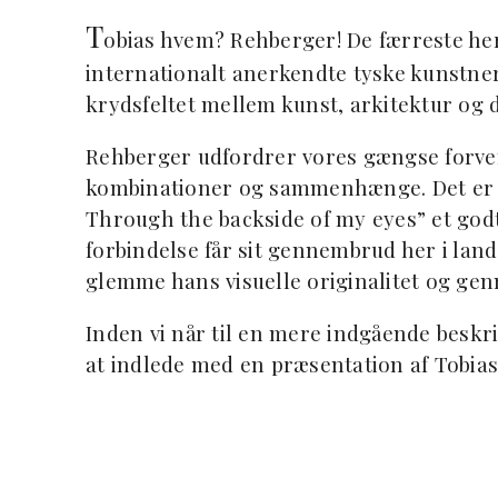
T
obias hvem? Rehberger! De færreste he
internationalt
anerkendte tyske kunstner 
krydsfeltet mellem kunst, arkitektur og 
Rehberger udfordrer vores gængse forven
kombinationer og sammenhænge. Det er G
Through the backside of my eyes” et god
forbindelse får sit gennembrud her i lande
glemme hans visuelle originalitet og ge
Inden vi når til en mere indgående beskri
at indlede med en præsentation af Tobia