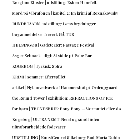
Børglum Kloster | udstilling: Esben Hanefelt
Mord på Vibrafonen | kapitel 2: En krimi af Roxnakowsky
RUNDETAARN | udstilling: Isens brydninger
boganmeldelse | frevert: GÅ TUR
HELSINGØR | Gadeteater: Passage Festival
Asger Schnack | digt: At sidde på Palæ Bar
KOGEBOG | Tyrkisk: Sofra
KRIMI | sommer: Efterspillet
artikel | Nyt hovedværk af Hammershøi på Ordrupgaard
the Round Tower | exhibition: REFRACTIONS OF ICE
for børn | TEGNESERIE: Pony Pony — Vær nuttet eller dø
Kogebog | ULTRA NEMT: Nemt og sundt uden
ultraforarbejdede fødevarer
UDSTILLING | KunstCentret Silkeborg Bad: Maria Dubin