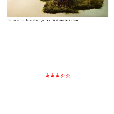
Poul Anker Bech.
Sommeraften med traktorlevn
fra 2002
✮✮✮✮✮