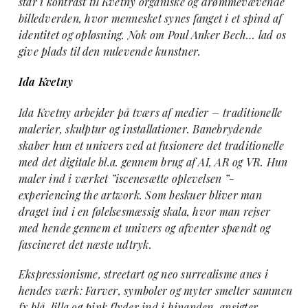
står i kontrast til Kvetny organiske og drømmevævende
billedverden, hvor mennesket synes fanget i et spind af
identitet og opløsning. Nok om Poul Anker Bech… lad os
give plads til den nulevende kunstner.
Ida Kvetny
Ida Kvetny arbejder på tværs af medier – traditionelle
malerier, skulptur og installationer. Banebrydende
skaber hun et univers ved at fusionere det traditionelle
med det digitale bl.a. gennem brug af AI, AR og VR. Hun
maler ind i værket ”iscenesætte oplevelsen ”-
experiencing the artwork. Som beskuer bliver man
draget ind i en følelsesmæssig skala, hvor man rejser
med hende gennem et univers og afventer spændt og
fascineret det næste udtryk.
Ekspressionisme, streetart og neo surrealisme anes i
hendes værk: Farver, symboler og myter smelter sammen
fx blå, lilla og pink flyder ind i hinanden, ansigter