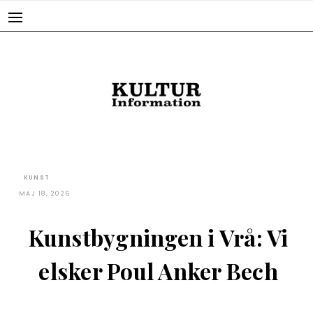
Skip
to
content
KUNST
MAJ 18, 2026
Kunstbygningen i Vrå: Vi
elsker Poul Anker Bech