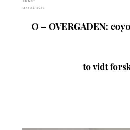
KUNST
MAJ 25, 2026
O – OVERGADEN: coyo
to vidt fors