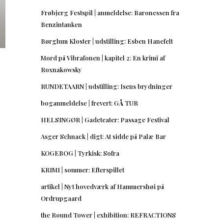
Frøbjerg Festspil | anmeldelse: Baronessen fra
Benzintanken
Børglum Kloster | udstilling: Esben Hanefelt
Mord på Vibrafonen | kapitel 2: En krimi af
Roxnakowsky
RUNDETAARN | udstilling: Isens brydninger
boganmeldelse | frevert: GÅ TUR
HELSINGØR | Gadeteater: Passage Festival
Asger Schnack | digt: At sidde på Palæ Bar
KOGEBOG | Tyrkisk: Sofra
KRIMI | sommer: Efterspillet
artikel | Nyt hovedværk af Hammershøi på
Ordrupgaard
the Round Tower | exhibition: REFRACTIONS