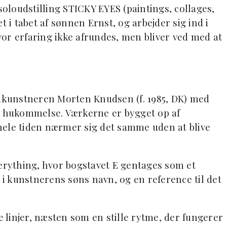
loudstilling STICKY EYES (paintings, collages,
i tabet af sønnen Ernst, og arbejder sig ind i
or erfaring ikke afrundes, men bliver ved med at
edkunstneren Morten Knudsen (f. 1985, DK) med
og hukommelse. Værkerne er bygget op af
hele tiden nærmer sig det samme uden at blive
verything, hvor bogstavet E gentages som et
v i kunstnerens søns navn, og en reference til det
e linjer, næsten som en stille rytme, der fungerer