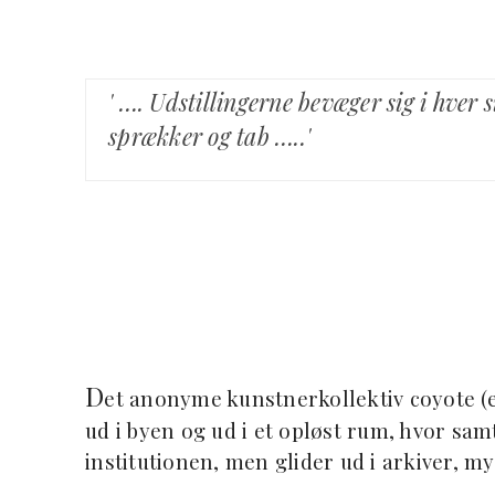
' …. Udstillingerne bevæger sig i hver
sprækker og tab …..'
D
et anonyme kunstnerkollektiv coyote (et
ud i byen og ud i et opløst rum, hvor sam
institutionen, men glider ud i arkiver, m