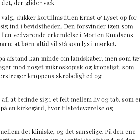
det, der glider væk.
valg, dukker kortfilmstitlen Ernst & Lyset op for
e sig ind i bevidstheden. Den forsvinder igen som
 af en vedvarende erkendelse i Morten Knudsens
arn: at børn altid vil stå som lys i mørket.
 på afstand kan minde om landskaber, men som tæ
e peger mod noget mikroskopisk og kropsligt, som
nderstreger kroppens skrøbelighed og
f, at befinde sig i et felt mellem liv og tab, som e
på en kirkegård, hvor tilstedeværelse og
llem det kliniske, og det sanselige. På den ene