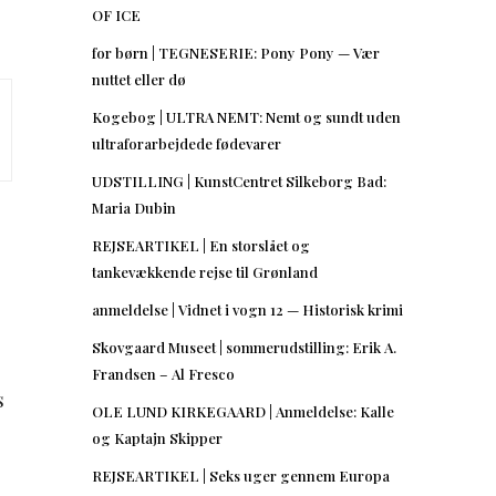
OF ICE
for børn | TEGNESERIE: Pony Pony — Vær
nuttet eller dø
Kogebog | ULTRA NEMT: Nemt og sundt uden
ultraforarbejdede fødevarer
UDSTILLING | KunstCentret Silkeborg Bad:
Maria Dubin
REJSEARTIKEL | En storslået og
tankevækkende rejse til Grønland
anmeldelse | Vidnet i vogn 12 — Historisk krimi
Skovgaard Museet | sommerudstilling: Erik A.
Frandsen – Al Fresco
s
OLE LUND KIRKEGAARD | Anmeldelse: Kalle
og Kaptajn Skipper
REJSEARTIKEL | Seks uger gennem Europa