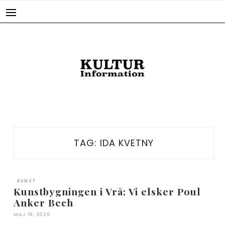
Skip
to
content
TAG:
IDA KVETNY
KUNST
Kunstbygningen i Vrå: Vi elsker Poul
Anker Bech
MAJ 18, 2026