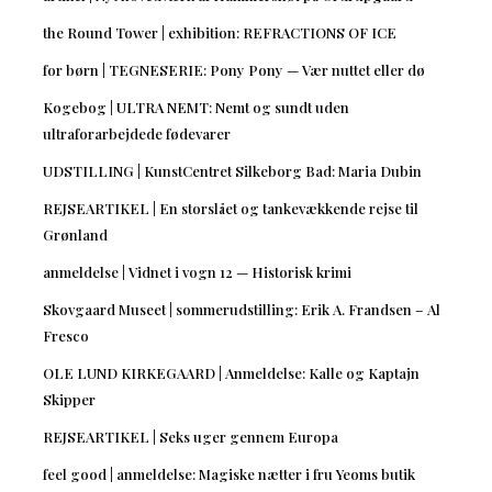
the Round Tower | exhibition: REFRACTIONS OF ICE
for børn | TEGNESERIE: Pony Pony — Vær nuttet eller dø
Kogebog | ULTRA NEMT: Nemt og sundt uden
ultraforarbejdede fødevarer
UDSTILLING | KunstCentret Silkeborg Bad: Maria Dubin
REJSEARTIKEL | En storslået og tankevækkende rejse til
Grønland
anmeldelse | Vidnet i vogn 12 — Historisk krimi
Skovgaard Museet | sommerudstilling: Erik A. Frandsen – Al
Fresco
OLE LUND KIRKEGAARD | Anmeldelse: Kalle og Kaptajn
Skipper
REJSEARTIKEL | Seks uger gennem Europa
feel good | anmeldelse: Magiske nætter i fru Yeoms butik