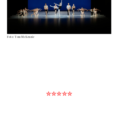
Foto: Tom McKenzie
✮✮✮✮✮