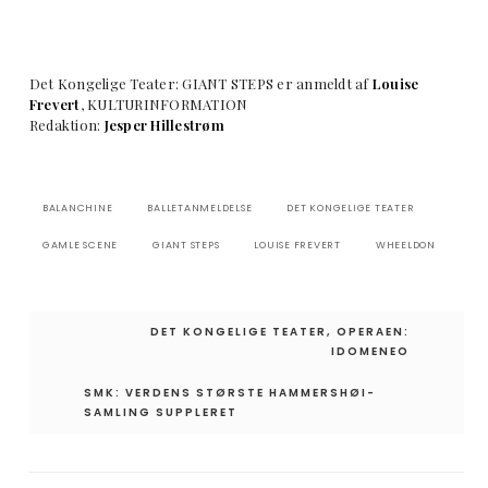
Det Kongelige Teater: GIANT STEPS er anmeldt af
Louise
Frevert
, KULTURINFORMATION
Redaktion:
Jesper Hillestrøm
BALANCHINE
BALLETANMELDELSE
DET KONGELIGE TEATER
GAMLE SCENE
GIANT STEPS
LOUISE FREVERT
WHEELDON
Indlægsnavigation
DET KONGELIGE TEATER, OPERAEN:
IDOMENEO
SMK: VERDENS STØRSTE HAMMERSHØI-
SAMLING SUPPLERET