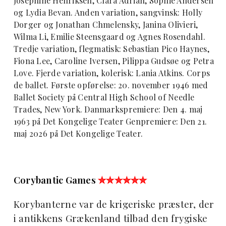
Josephine Henriksen, Clara Adrian, Sophie Andersen
og Lydia Bevan. Anden variation, sangvinsk: Holly
Dorger og Jonathan Chmelensky, Janina Olivieri,
Wilma Li, Emilie Steensgaard og Agnes Rosendahl.
Tredje variation, flegmatisk: Sebastian Pico Haynes,
Fiona Lee, Caroline Iversen, Pilippa Gudsøe og Petra
Love. Fjerde variation, kolerisk: Lania Atkins. Corps
de ballet. Første opførelse: 20. november 1946 med
Ballet Society på Central High School of Needle
Trades, New York. Danmarkspremiere: Den 4. maj
1963 på Det Kongelige Teater Genpremiere: Den 21.
maj 2026 på Det Kongelige Teater.
Corybantic Games
✮✮✮✮✮✮
Korybanterne var de krigeriske præster, der
i antikkens Grækenland tilbad den frygiske