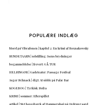
POPULÆRE INDLÆG
Mord på Vibrafonen | kapitel 2: En krimi af Roxnakowsky
RUNDETAARN | udstilling: Isens brydninger
boganmeldelse | frevert: GÅ TUR
HELSINGØR | Gadeteater: Passage Festival
Asger Schnack | digt: At sidde på Palæ Bar
KOGEBOG | Tyrkisk: Sofra
KRIMI | sommer: Efterspillet
artikel | Nyt hovedværk af Hammershøi på Ordrupgaard