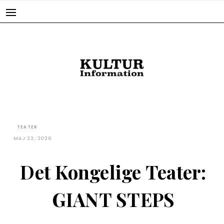
Skip
to
content
TEATER
MAJ 23, 2026
Det Kongelige Teater:
GIANT STEPS