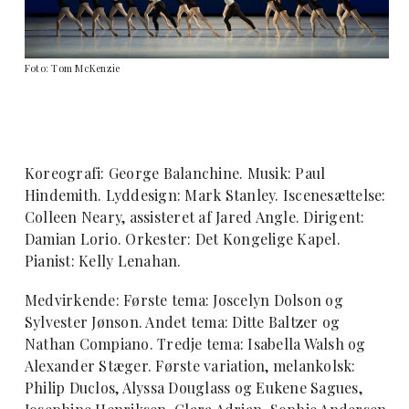
Foto: Tom McKenzie
Koreografi: George Balanchine. Musik: Paul
Hindemith. Lyddesign: Mark Stanley. Iscenesættelse:
Colleen Neary, assisteret af Jared Angle. Dirigent:
Damian Lorio. Orkester: Det Kongelige Kapel.
Pianist: Kelly Lenahan.
Medvirkende: Første tema: Joscelyn Dolson og
Sylvester Jønson. Andet tema: Ditte Baltzer og
Nathan Compiano. Tredje tema: Isabella Walsh og
Alexander Stæger. Første variation, melankolsk:
Philip Duclos, Alyssa Douglass og Eukene Sagues,