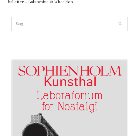
balletter – Balanchine & Wheeldon …