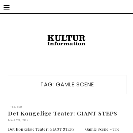
Skip
to
content
TAG:
GAMLE SCENE
TEATER
Det Kongelige Teater: GIANT STEPS
MAJ 23, 2026
Det Kongelige Teater: GIANT STEPS Gamle Scene – Tre