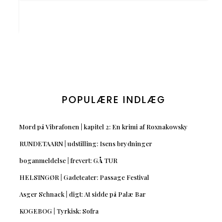
POPULÆRE INDLÆG
Mord på Vibrafonen | kapitel 2: En krimi af Roxnakowsky
RUNDETAARN | udstilling: Isens brydninger
boganmeldelse | frevert: GÅ TUR
HELSINGØR | Gadeteater: Passage Festival
Asger Schnack | digt: At sidde på Palæ Bar
KOGEBOG | Tyrkisk: Sofra