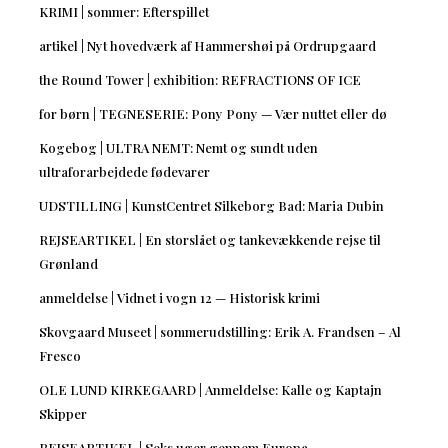
KRIMI | sommer: Efterspillet
artikel | Nyt hovedværk af Hammershøi på Ordrupgaard
the Round Tower | exhibition: REFRACTIONS OF ICE
for børn | TEGNESERIE: Pony Pony — Vær nuttet eller dø
Kogebog | ULTRA NEMT: Nemt og sundt uden
ultraforarbejdede fødevarer
UDSTILLING | KunstCentret Silkeborg Bad: Maria Dubin
REJSEARTIKEL | En storslået og tankevækkende rejse til
Grønland
anmeldelse | Vidnet i vogn 12 — Historisk krimi
Skovgaard Museet | sommerudstilling: Erik A. Frandsen – Al
Fresco
OLE LUND KIRKEGAARD | Anmeldelse: Kalle og Kaptajn
Skipper
REJSEARTIKEL | Seks uger gennem Europa