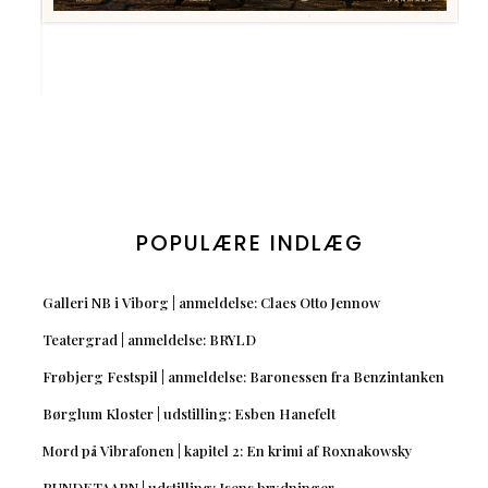
POPULÆRE INDLÆG
Galleri NB i Viborg | anmeldelse: Claes Otto Jennow
Teatergrad | anmeldelse: BRYLD
Frøbjerg Festspil | anmeldelse: Baronessen fra Benzintanken
Børglum Kloster | udstilling: Esben Hanefelt
Mord på Vibrafonen | kapitel 2: En krimi af Roxnakowsky
RUNDETAARN | udstilling: Isens brydninger