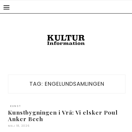
Skip
to
content
TAG:
ENGELUNDSAMLINGEN
KUNST
Kunstbygningen i Vrå: Vi elsker Poul
Anker Bech
MAJ 18, 2026