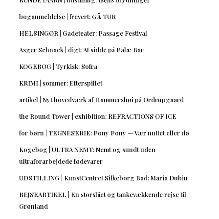
boganmeldelse | frevert: GÅ TUR
HELSINGØR | Gadeteater: Passage Festival
Asger Schnack | digt: At sidde på Palæ Bar
KOGEBOG | Tyrkisk: Sofra
KRIMI | sommer: Efterspillet
artikel | Nyt hovedværk af Hammershøi på Ordrupgaard
the Round Tower | exhibition: REFRACTIONS OF ICE
for børn | TEGNESERIE: Pony Pony — Vær nuttet eller dø
Kogebog | ULTRA NEMT: Nemt og sundt uden
ultraforarbejdede fødevarer
UDSTILLING | KunstCentret Silkeborg Bad: Maria Dubin
REJSEARTIKEL | En storslået og tankevækkende rejse til
Grønland