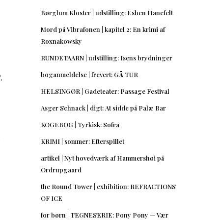
Børglum Kloster | udstilling: Esben Hanefelt
Mord på Vibrafonen | kapitel 2: En krimi af
Roxnakowsky
RUNDETAARN | udstilling: Isens brydninger
boganmeldelse | frevert: GÅ TUR
.
HELSINGØR | Gadeteater: Passage Festival
Asger Schnack | digt: At sidde på Palæ Bar
KOGEBOG | Tyrkisk: Sofra
l
KRIMI | sommer: Efterspillet
artikel | Nyt hovedværk af Hammershøi på
Ordrupgaard
the Round Tower | exhibition: REFRACTIONS
OF ICE
for børn | TEGNESERIE: Pony Pony — Vær