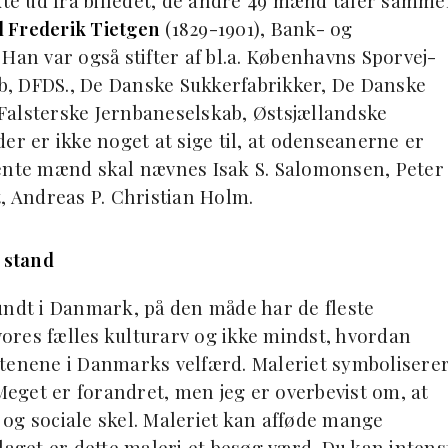
ekte ud fra billedet, de andre 49 mænd taler samm
l Frederik Tietgen
(1829-1901), Bank- og
Han var også stifter af bl.a. Københavns Sporvej-
, DFDS., De Danske Sukkerfabrikker, De Danske
Falsterske Jernbaneselskab, Østsjællandske
er er ikke noget at sige til, at odenseanerne er
nente mænd skal nævnes Isak S. Salomonsen, Peter
, Andreas P. Christian Holm.
 stand
undt i Danmark, på den måde har de fleste
ores fælles kulturarv og ikke mindst, hvordan
stenene i Danmarks velfærd. Maleriet symbolisere
 Meget er forandret, men jeg er overbevist om, at
n og sociale skel. Maleriet kan afføde mange
laget er dette maleri et besøg værd. Du kan intens