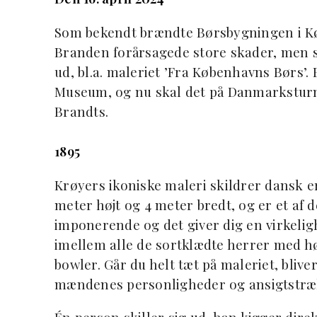
Som bekendt brændte Børsbygningen i Kø
Branden forårsagede store skader, men st
ud, bl.a. maleriet ’Fra Københavns Børs’. 
Museum, og nu skal det på Danmarksturn
Brandts.
1895
Krøyers ikoniske maleri skildrer dansk er
meter højt og 4 meter bredt, og er et af 
imponerende og det giver dig en virkeli
imellem alle de sortklædte herrer med høj
bowler. Går du helt tæt på maleriet, blive
mændenes personligheder og ansigtstræk