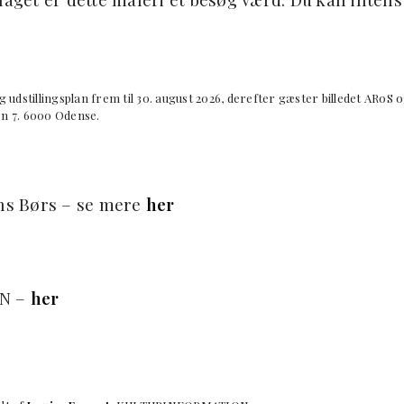
illingsplan frem til 30. august 2026, derefter gæster billedet ARoS 
n 7. 6000 Odense.
s Børs – se mere
her
EN –
her