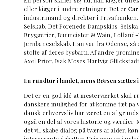
Én person skiller sig ud, han kigger dir
eller kigger i andre retninger. Det er
Car
industrimand og direktør i Privatbanken. 
Selskab, Det Forenede Dampskibs-Selskab
Bryggerier, Burmeister & Wain, Lolland-
Jernbaneselskab. Han var fra Odense, så d
stolte af deres bysbarn. Af andre promi
Axel Prior, Isak Moses Hartvig Glückstadt
En rundtur i landet, mens Børsen sættes i
Det er en god idé at mesterværket skal r
danskere mulighed for at komme tæt på v
dansk erhvervsliv har været en af grund
også en del af vores historie og værdier.
det vil skabe dialog på tværs af alder, kø
interessante debatter. Hvis man er i nabo