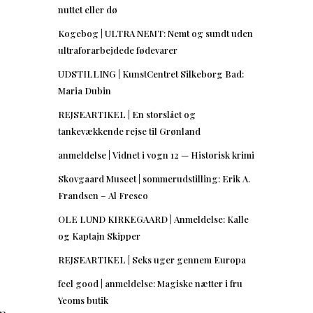
nuttet eller dø
Kogebog | ULTRA NEMT: Nemt og sundt uden
ultraforarbejdede fødevarer
UDSTILLING | KunstCentret Silkeborg Bad:
Maria Dubin
REJSEARTIKEL | En storslået og
tankevækkende rejse til Grønland
anmeldelse | Vidnet i vogn 12 — Historisk krimi
Skovgaard Museet | sommerudstilling: Erik A.
Frandsen – Al Fresco
OLE LUND KIRKEGAARD | Anmeldelse: Kalle
og Kaptajn Skipper
REJSEARTIKEL | Seks uger gennem Europa
feel good | anmeldelse: Magiske nætter i fru
Yeoms butik