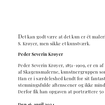
D
et kan godt være at det kun er ét maleri
S. Krøyer, men sikke et kunstværk.
Peder Severin Krøyer
Peder Severin Krøyer, 1851–1909, er en 
af Skagensmalerne, kunstnergruppen som 
Han er i særdeleshed kendt for sit fantasti
stemningsfulde aftenscener og ikke mind
Derfor fik han opgaven at portrættere 50
Den 16. april 2024