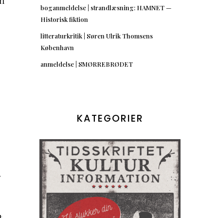
en
boganmeldelse | strandlæsning: HAMNET —
Historisk fiktion
litteraturkritik | Søren Ulrik Thomsens
København
anmeldelse | SMØRREBRØDET
KATEGORIER
r
t