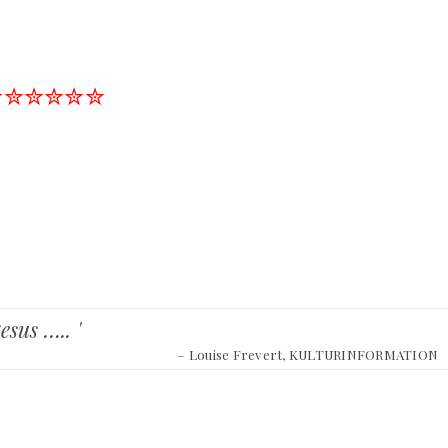
✮✮✮✮✮✮
esus ….. '
– Louise Frevert, KULTURINFORMATION