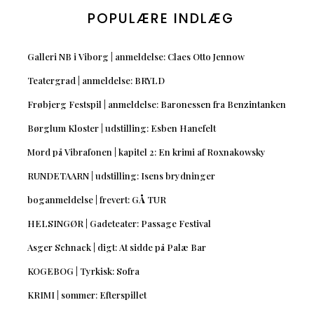
POPULÆRE INDLÆG
Galleri NB i Viborg | anmeldelse: Claes Otto Jennow
Teatergrad | anmeldelse: BRYLD
Frøbjerg Festspil | anmeldelse: Baronessen fra Benzintanken
Børglum Kloster | udstilling: Esben Hanefelt
Mord på Vibrafonen | kapitel 2: En krimi af Roxnakowsky
RUNDETAARN | udstilling: Isens brydninger
boganmeldelse | frevert: GÅ TUR
HELSINGØR | Gadeteater: Passage Festival
Asger Schnack | digt: At sidde på Palæ Bar
KOGEBOG | Tyrkisk: Sofra
KRIMI | sommer: Efterspillet