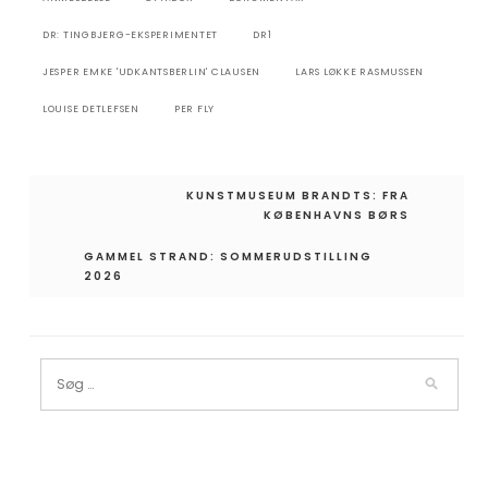
DR: TINGBJERG-EKSPERIMENTET
DR1
JESPER EMKE 'UDKANTSBERLIN' CLAUSEN
LARS LØKKE RASMUSSEN
LOUISE DETLEFSEN
PER FLY
Indlægsnavigation
KUNSTMUSEUM BRANDTS: FRA
KØBENHAVNS BØRS
GAMMEL STRAND: SOMMERUDSTILLING
2026