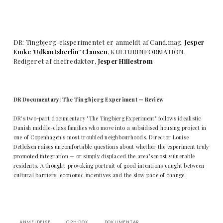
DR: Tingbjerg-eksperimentet er anmeldt af Cand.mag.
Jesper
Emke ‘Udkantsberlin’ Clausen
, KULTURINFORMATION.
Redigeret af chefredaktør,
Jesper Hillestrøm
DR Documentary: The Tingbjerg Experiment — Review
DR's two-part documentary "The Tingbjerg Experiment" follows idealistic
Danish middle-class families who move into a subsidised housing project in
one of Copenhagen's most troubled neighbourhoods. Director Louise
Detlefsen raises uncomfortable questions about whether the experiment truly
promoted integration — or simply displaced the area's most vulnerable
residents. A thought-provoking portrait of good intentions caught between
cultural barriers, economic incentives and the slow pace of change.
ANMELDELSE
CPH:DOX
DOKUMENTAR