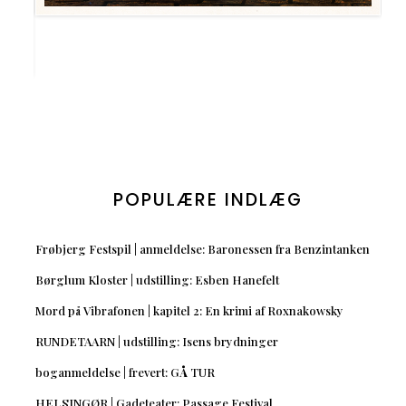
POPULÆRE INDLÆG
Frøbjerg Festspil | anmeldelse: Baronessen fra Benzintanken
Børglum Kloster | udstilling: Esben Hanefelt
Mord på Vibrafonen | kapitel 2: En krimi af Roxnakowsky
RUNDETAARN | udstilling: Isens brydninger
boganmeldelse | frevert: GÅ TUR
HELSINGØR | Gadeteater: Passage Festival