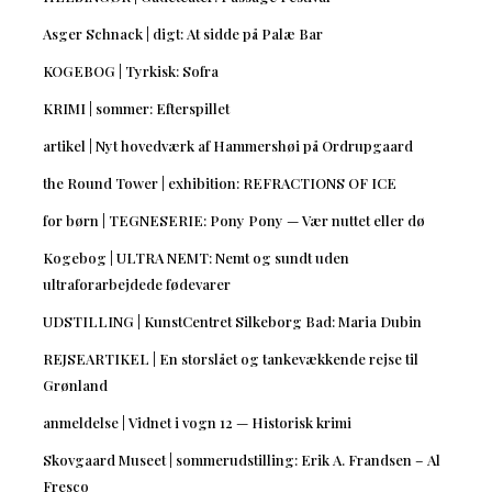
Asger Schnack | digt: At sidde på Palæ Bar
KOGEBOG | Tyrkisk: Sofra
KRIMI | sommer: Efterspillet
artikel | Nyt hovedværk af Hammershøi på Ordrupgaard
the Round Tower | exhibition: REFRACTIONS OF ICE
for børn | TEGNESERIE: Pony Pony — Vær nuttet eller dø
Kogebog | ULTRA NEMT: Nemt og sundt uden
ultraforarbejdede fødevarer
UDSTILLING | KunstCentret Silkeborg Bad: Maria Dubin
REJSEARTIKEL | En storslået og tankevækkende rejse til
Grønland
anmeldelse | Vidnet i vogn 12 — Historisk krimi
Skovgaard Museet | sommerudstilling: Erik A. Frandsen – Al
Fresco