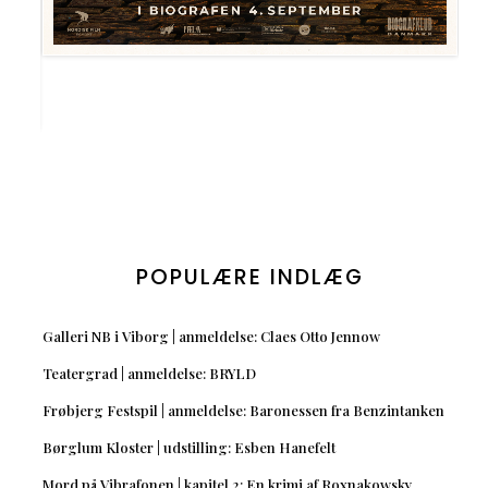
POPULÆRE INDLÆG
Galleri NB i Viborg | anmeldelse: Claes Otto Jennow
Teatergrad | anmeldelse: BRYLD
Frøbjerg Festspil | anmeldelse: Baronessen fra Benzintanken
Børglum Kloster | udstilling: Esben Hanefelt
Mord på Vibrafonen | kapitel 2: En krimi af Roxnakowsky