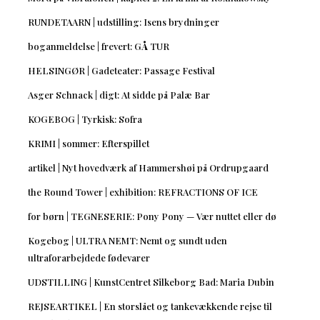
RUNDETAARN | udstilling: Isens brydninger
boganmeldelse | frevert: GÅ TUR
HELSINGØR | Gadeteater: Passage Festival
Asger Schnack | digt: At sidde på Palæ Bar
KOGEBOG | Tyrkisk: Sofra
KRIMI | sommer: Efterspillet
artikel | Nyt hovedværk af Hammershøi på Ordrupgaard
the Round Tower | exhibition: REFRACTIONS OF ICE
for børn | TEGNESERIE: Pony Pony — Vær nuttet eller dø
Kogebog | ULTRA NEMT: Nemt og sundt uden
ultraforarbejdede fødevarer
UDSTILLING | KunstCentret Silkeborg Bad: Maria Dubin
REJSEARTIKEL | En storslået og tankevækkende rejse til