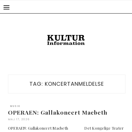
Skip
to
content
TAG:
KONCERTANMELDELSE
MUSIK
OPERAEN: Gallakoncert Macbeth
MAJ 17, 2026
OPERAEN: Gallakoncert Macbeth Det Kongelige Teater