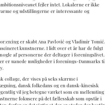
 ambitionsniveauet fejler intet. Lokalerne er ikke
varme og udstillingerne er interessante og
For:en:ing er skabt Ana Pavlović og Vladimir Tomić.
ascineret kunstnerne. I lidt over et år har de fulgt
nogle af personerne der deltager i foreningslivet.
 der er uanede muligheder i forenings-Danmarks ti
y.
k collage, der vises på seks skærme i
lægning, dansk folkedans og en dansk-kinesisk
Egentlig vil jeg betegne værket som en mellemting
stnerne fokusere på det fællesskab som opstår i