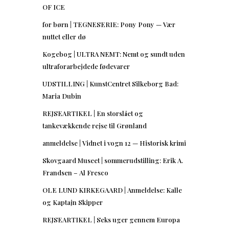
OF ICE
for børn | TEGNESERIE: Pony Pony — Vær
nuttet eller dø
Kogebog | ULTRA NEMT: Nemt og sundt uden
ultraforarbejdede fødevarer
UDSTILLING | KunstCentret Silkeborg Bad:
Maria Dubin
REJSEARTIKEL | En storslået og
tankevækkende rejse til Grønland
anmeldelse | Vidnet i vogn 12 — Historisk krimi
Skovgaard Museet | sommerudstilling: Erik A.
Frandsen – Al Fresco
OLE LUND KIRKEGAARD | Anmeldelse: Kalle
og Kaptajn Skipper
REJSEARTIKEL | Seks uger gennem Europa