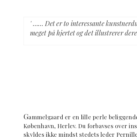
' …… Det er to interessante kunstne
meget på hjertet og det illustrerer dere
G
ammelgaard er en lille perle beliggende
København, Herlev. Du forbavses over ins
skyldes ikke mindst stedets leder Pernill