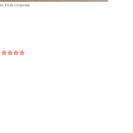
to: Frida Gregersen
✮✮✮✮