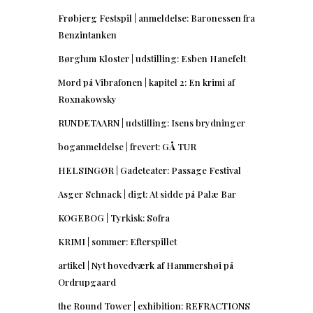
Frøbjerg Festspil | anmeldelse: Baronessen fra
Benzintanken
Børglum Kloster | udstilling: Esben Hanefelt
Mord på Vibrafonen | kapitel 2: En krimi af
Roxnakowsky
RUNDETAARN | udstilling: Isens brydninger
boganmeldelse | frevert: GÅ TUR
HELSINGØR | Gadeteater: Passage Festival
Asger Schnack | digt: At sidde på Palæ Bar
KOGEBOG | Tyrkisk: Sofra
KRIMI | sommer: Efterspillet
artikel | Nyt hovedværk af Hammershøi på
Ordrupgaard
the Round Tower | exhibition: REFRACTIONS