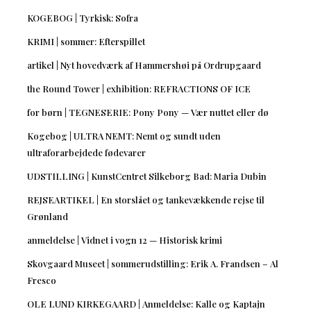
KOGEBOG | Tyrkisk: Sofra
KRIMI | sommer: Efterspillet
artikel | Nyt hovedværk af Hammershøi på Ordrupgaard
the Round Tower | exhibition: REFRACTIONS OF ICE
for børn | TEGNESERIE: Pony Pony — Vær nuttet eller dø
Kogebog | ULTRA NEMT: Nemt og sundt uden
ultraforarbejdede fødevarer
UDSTILLING | KunstCentret Silkeborg Bad: Maria Dubin
REJSEARTIKEL | En storslået og tankevækkende rejse til
Grønland
anmeldelse | Vidnet i vogn 12 — Historisk krimi
Skovgaard Museet | sommerudstilling: Erik A. Frandsen – Al
Fresco
OLE LUND KIRKEGAARD | Anmeldelse: Kalle og Kaptajn