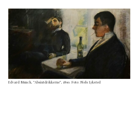
Edvard Munch, “Absintdrikkerne”, 1890. Foto: Niels Lyksted