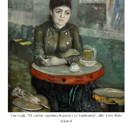
Van Gogh, “På caféen: Agostina Segatori i Le Tambourin”, 1887. Foto: Niels
Lyksted