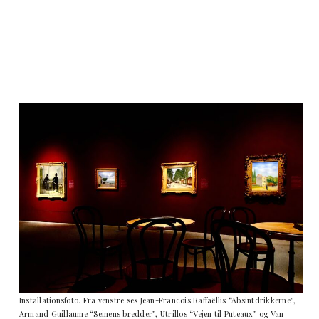
Installationsfoto. Fra venstre ses Jean-Francois Raffaëllis “Absintdrikkerne”,
Armand Guillaume “Seinens bredder”, Utrillos “Vejen til Puteaux” og Van