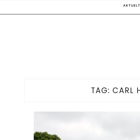
Skip
AKTUEL
to
content
TAG:
CARL 