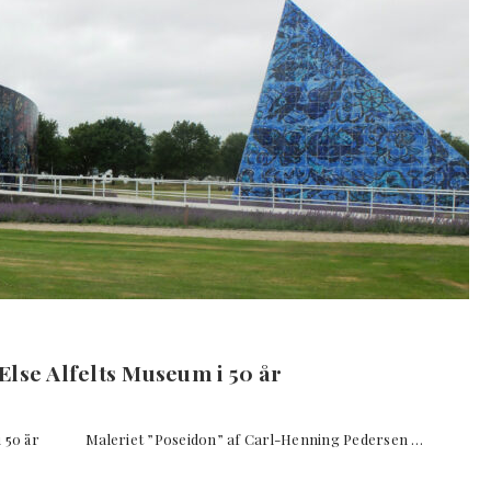
lse Alfelts Museum i 50 år
um i 50 år Maleriet ”Poseidon” af Carl-Henning Pedersen …