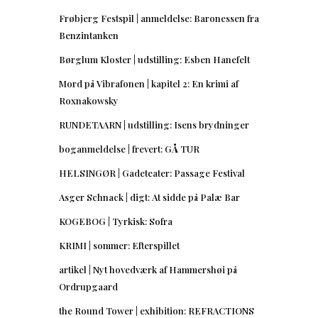
Frøbjerg Festspil | anmeldelse: Baronessen fra
Benzintanken
Børglum Kloster | udstilling: Esben Hanefelt
Mord på Vibrafonen | kapitel 2: En krimi af
Roxnakowsky
RUNDETAARN | udstilling: Isens brydninger
boganmeldelse | frevert: GÅ TUR
HELSINGØR | Gadeteater: Passage Festival
Asger Schnack | digt: At sidde på Palæ Bar
KOGEBOG | Tyrkisk: Sofra
KRIMI | sommer: Efterspillet
artikel | Nyt hovedværk af Hammershøi på
Ordrupgaard
the Round Tower | exhibition: REFRACTIONS