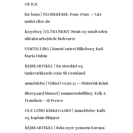
OF ICE
for børn | TEGNESERIE: Pony Pony — Vær
nuttet eller dø
Kogebog | ULTRA NEMT: Nemt og sundt uden
ultraforarbejdede fødevarer
UDSTILLING | KunstCentret Silkeborg Bad:
Maria Dubin
REJSEARTIKEL | En storslået og
tankevækkende rejse til Grønland
anmeldelse | Vidnet i vogn 12 — Historisk krimi
Skovgaard Museet | sommerudstilling: Erik A.
Frandsen – Al Fresco
OLE LUND KIRKEGAARD | Anmeldelse: Kalle
og Kaptajn Skipper
REJSEARTIKEL | Seks uger gennem Europa