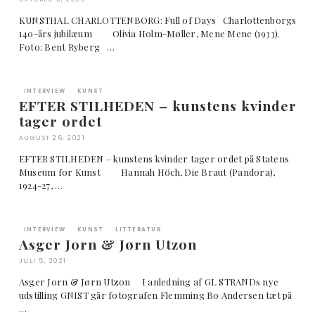
KUNSTHAL CHARLOTTENBORG: Full of Days Charlottenborgs
140-års jubilæum Olivia Holm-Møller, Mene Mene (1933).
Foto: Bent Ryberg …
INTERVIEW
KUNST
EFTER STILHEDEN – kunstens kvinder
tager ordet
AUGUST 26, 2021
EFTER STILHEDEN – kunstens kvinder tager ordet på Statens
Museum for Kunst Hannah Höch, Die Braut (Pandora),
1924-27, …
INTERVIEW
KUNST
LITTERATUR
Asger Jorn & Jørn Utzon
JULI 5, 2021
Asger Jorn & Jørn Utzon I anledning af GL STRANDs nye
udstilling GNIST går fotografen Flemming Bo Andersen tæt på
…