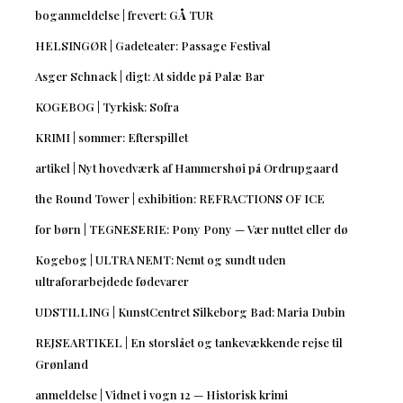
boganmeldelse | frevert: GÅ TUR
HELSINGØR | Gadeteater: Passage Festival
Asger Schnack | digt: At sidde på Palæ Bar
KOGEBOG | Tyrkisk: Sofra
KRIMI | sommer: Efterspillet
artikel | Nyt hovedværk af Hammershøi på Ordrupgaard
the Round Tower | exhibition: REFRACTIONS OF ICE
for børn | TEGNESERIE: Pony Pony — Vær nuttet eller dø
Kogebog | ULTRA NEMT: Nemt og sundt uden
ultraforarbejdede fødevarer
UDSTILLING | KunstCentret Silkeborg Bad: Maria Dubin
REJSEARTIKEL | En storslået og tankevækkende rejse til
Grønland
anmeldelse | Vidnet i vogn 12 — Historisk krimi