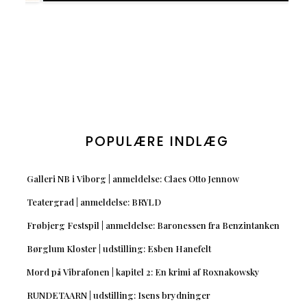
POPULÆRE INDLÆG
Galleri NB i Viborg | anmeldelse: Claes Otto Jennow
Teatergrad | anmeldelse: BRYLD
Frøbjerg Festspil | anmeldelse: Baronessen fra Benzintanken
Børglum Kloster | udstilling: Esben Hanefelt
Mord på Vibrafonen | kapitel 2: En krimi af Roxnakowsky
RUNDETAARN | udstilling: Isens brydninger