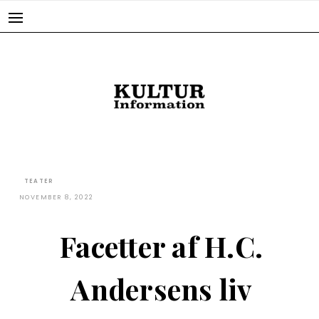
Skip
to
content
TEATER
NOVEMBER 8, 2022
Facetter af H.C.
Andersens liv