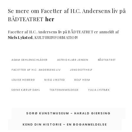
Se mere om Facetter af H.C. Andersens liv på
BÅDTEATRET
her
Facetter af H.C. Andersens liv på BÅDTEATRET er anmeldt af
Niels Lyksted
, KULTURINFORMATION
ADAM OEHLENSCHLÄGER
ASTRID KJÆR JENSEN
BÅDTEATRET
FACETTER AF H.C. ANDERSENS LIV
JENS GOTTHELF
LOUISE HEIBERG
NIELS LYKSTED
ROLF HEIM
SIGNE KÆRUP DAHL
TEATERANMELDELSE
YULIA LYSTBÆK
Indlægsnavigation
SORØ KUNSTMUSEUM – HARALD GIERSING
KEND DIN HISTORIE – EN BOGANMELDELSE