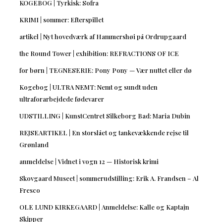
KOGEBOG | Tyrkisk: Sofra
KRIMI | sommer: Efterspillet
artikel | Nyt hovedværk af Hammershøi på Ordrupgaard
the Round Tower | exhibition: REFRACTIONS OF ICE
for børn | TEGNESERIE: Pony Pony — Vær nuttet eller dø
Kogebog | ULTRA NEMT: Nemt og sundt uden
ultraforarbejdede fødevarer
UDSTILLING | KunstCentret Silkeborg Bad: Maria Dubin
REJSEARTIKEL | En storslået og tankevækkende rejse til
Grønland
anmeldelse | Vidnet i vogn 12 — Historisk krimi
Skovgaard Museet | sommerudstilling: Erik A. Frandsen – Al
Fresco
OLE LUND KIRKEGAARD | Anmeldelse: Kalle og Kaptajn
Skipper