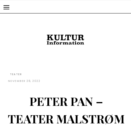
Skip
to
content
TEATER
NOVEMBER 28, 2022
PETER PAN –
TEATER MALSTRØM