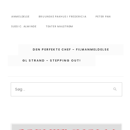
ANMELDELSE
BRUUNSKE PAKHUS I FREDERICIA
PETER PAN
SUSSI C. ALMINDE
TEATER MALSTRØM
Indlægsnavigation
DEN PERFEKTE CHEF – FILMANMELDELSE
GL STRAND – STEPPING OUT!