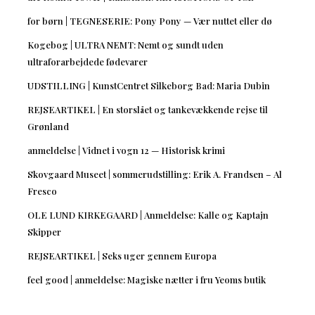
for børn | TEGNESERIE: Pony Pony — Vær nuttet eller dø
Kogebog | ULTRA NEMT: Nemt og sundt uden
ultraforarbejdede fødevarer
UDSTILLING | KunstCentret Silkeborg Bad: Maria Dubin
REJSEARTIKEL | En storslået og tankevækkende rejse til
Grønland
anmeldelse | Vidnet i vogn 12 — Historisk krimi
Skovgaard Museet | sommerudstilling: Erik A. Frandsen – Al
Fresco
OLE LUND KIRKEGAARD | Anmeldelse: Kalle og Kaptajn
Skipper
REJSEARTIKEL | Seks uger gennem Europa
feel good | anmeldelse: Magiske nætter i fru Yeoms butik