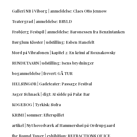
Galleri NB i Viborg | anmeldelse: Claes Otto Jennow
Teatergrad | anmeldelse: BRYLD
Frøbjerg Festspil | anmeldelse: Baronessen fra Benzintanken
Børglum Kloster | udstilling: Esben Hanefelt
Mord på Vibrafonen | kapitel 2: En krimi af Roxnakowsky
RUNDETAARN | udstilling: Isens brydninger
boganmeldelse | frevert: GÅ TUR
HELSINGØR | Gadeteater: Passage Festival
Asger Schnack | digt: At sidde på Palæ Bar
KOGEBOG | Tyrkisk: Sofra
KRIMI | sommer: Efterspillet
artikel | Nyt hovedværk af Hammershøi på Ordrupgaard
the Round Tower | exhibition: REFRACTIONS OF ICE