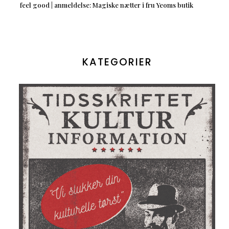
feel good | anmeldelse: Magiske nætter i fru Yeoms butik
KATEGORIER