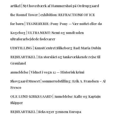
artikel | Nyt hovedværk af Hammershøi på Ordrupgaard
the Round Tower | exhibition: REFRACTIONS OF ICE
for børn | TEGNESERIE: Pony Pony — Vær nuttet eller dø
Kogebog | ULTRA NEMT: Nemt og sundt uden
ultraforarbejdede fødevarer
UDSTILLING | KunstCentret Silkeborg Bad: Maria Dubin
REJSEARTIKEL | En storslået og tankevækkende rejse til
Grønland
anmeldelse | Vidnet i vogn 12 — Historisk krimi
Skovgaard Museet | sommerudstilling: Erik A. Frandsen – Al
Fresco
OLE LUND KIRKEGAARD | Anmeldelse: Kalle og Kaptajn
Skipper
REJSEARTIKEL | Seks uger gennem Europa