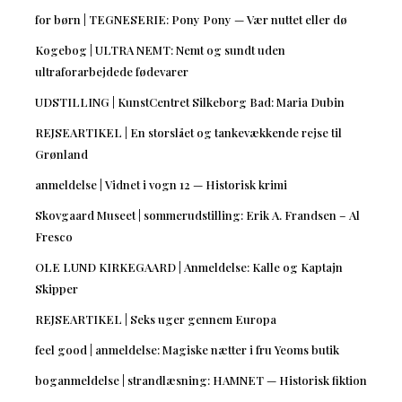
for børn | TEGNESERIE: Pony Pony — Vær nuttet eller dø
Kogebog | ULTRA NEMT: Nemt og sundt uden
ultraforarbejdede fødevarer
UDSTILLING | KunstCentret Silkeborg Bad: Maria Dubin
REJSEARTIKEL | En storslået og tankevækkende rejse til
Grønland
anmeldelse | Vidnet i vogn 12 — Historisk krimi
Skovgaard Museet | sommerudstilling: Erik A. Frandsen – Al
Fresco
OLE LUND KIRKEGAARD | Anmeldelse: Kalle og Kaptajn
Skipper
REJSEARTIKEL | Seks uger gennem Europa
feel good | anmeldelse: Magiske nætter i fru Yeoms butik
boganmeldelse | strandlæsning: HAMNET — Historisk fiktion