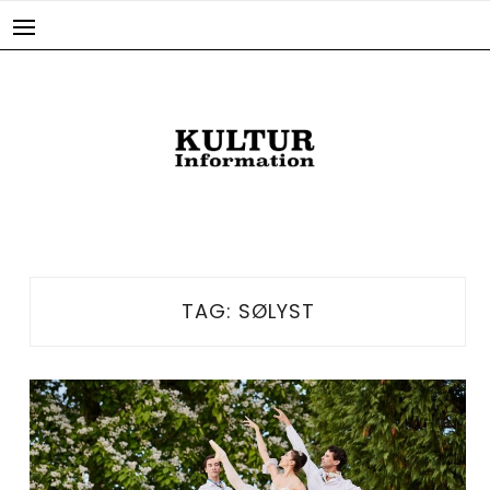
Skip
to
content
TAG:
SØLYST