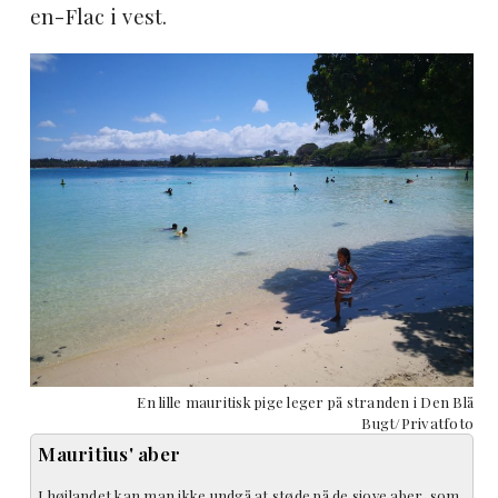
en-Flac i vest.
En lille mauritisk pige leger på stranden i Den Blå
Bugt/
Privatfoto
Mauritius' aber
I højlandet kan man ikke undgå at støde på de sjove aber, som