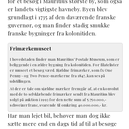
for et besøg i Mauritius største by, som også
er landets vigtigste havneby. Byen blev
grundlagt i 1735 af den daværende franske
guvernør, og man finder stadig smukke
franske bygninger fra kolonitiden.
Frimærkemuseet
I hovedstaden finder man Mauritius’ Postale Museum, som er
beliggende i en ældre bygning fra kolonitiden. For filatelister
er museet et besøg værd. Sjældne frimærker, som fx One
Penny- og Two Pence-mærkerne fra 1847, kan ses på
udstillingen.
At der er tale om sjældne mærker fremgår af, at en konvolut
med de to selvklæbende frimærker sendt fra Mauritius blev
solgt på auktion i 1993 for den nette sum af 5.750.000,-
schweizerfranc, svarende til omkring 40.000.000,- kr.
Har man lejet bil, behøver man dog ikke
sætte mere end en dags tid af til at besøge