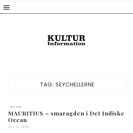
Skip
to
content
TAG:
SEYCHELLERNE
REJSER
MAURITIUS – smaragden i Det Indiske
Ocean
JULI 9, 2020