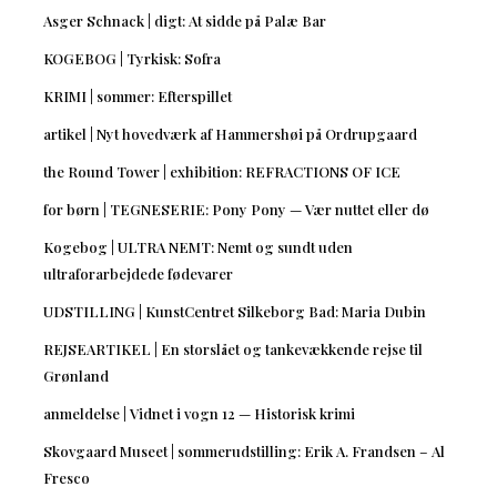
Asger Schnack | digt: At sidde på Palæ Bar
KOGEBOG | Tyrkisk: Sofra
KRIMI | sommer: Efterspillet
artikel | Nyt hovedværk af Hammershøi på Ordrupgaard
the Round Tower | exhibition: REFRACTIONS OF ICE
for børn | TEGNESERIE: Pony Pony — Vær nuttet eller dø
Kogebog | ULTRA NEMT: Nemt og sundt uden
ultraforarbejdede fødevarer
UDSTILLING | KunstCentret Silkeborg Bad: Maria Dubin
REJSEARTIKEL | En storslået og tankevækkende rejse til
Grønland
anmeldelse | Vidnet i vogn 12 — Historisk krimi
Skovgaard Museet | sommerudstilling: Erik A. Frandsen – Al
Fresco