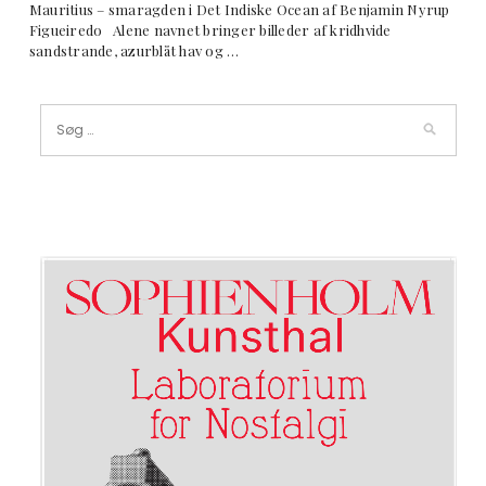
Mauritius – smaragden i Det Indiske Ocean af Benjamin Nyrup
Figueiredo Alene navnet bringer billeder af kridhvide
sandstrande, azurblåt hav og …