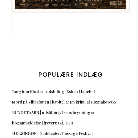
POPULÆRE INDLÆG
Børglum Kloster | udstilling: Esben Hanefelt
Mord på Vibrafonen | kapitel 2: En krimi af Roxnakowsky
RUNDETAARN | udstilling: Isens brydninger
boganmeldelse | frevert: GÅ TUR
HELSINGØR | Gadeteater: Passage Festival