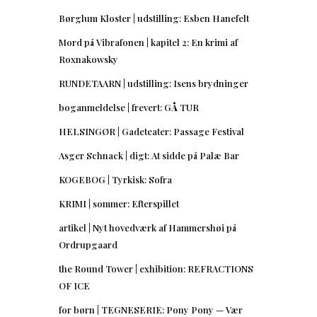
Børglum Kloster | udstilling: Esben Hanefelt
Mord på Vibrafonen | kapitel 2: En krimi af
Roxnakowsky
RUNDETAARN | udstilling: Isens brydninger
boganmeldelse | frevert: GÅ TUR
HELSINGØR | Gadeteater: Passage Festival
Asger Schnack | digt: At sidde på Palæ Bar
KOGEBOG | Tyrkisk: Sofra
KRIMI | sommer: Efterspillet
artikel | Nyt hovedværk af Hammershøi på
Ordrupgaard
the Round Tower | exhibition: REFRACTIONS
OF ICE
for børn | TEGNESERIE: Pony Pony — Vær