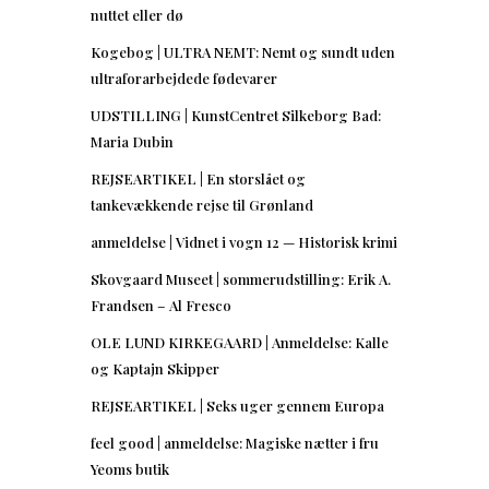
nuttet eller dø
Kogebog | ULTRA NEMT: Nemt og sundt uden
ultraforarbejdede fødevarer
UDSTILLING | KunstCentret Silkeborg Bad:
Maria Dubin
REJSEARTIKEL | En storslået og
tankevækkende rejse til Grønland
anmeldelse | Vidnet i vogn 12 — Historisk krimi
Skovgaard Museet | sommerudstilling: Erik A.
Frandsen – Al Fresco
OLE LUND KIRKEGAARD | Anmeldelse: Kalle
og Kaptajn Skipper
REJSEARTIKEL | Seks uger gennem Europa
feel good | anmeldelse: Magiske nætter i fru
Yeoms butik