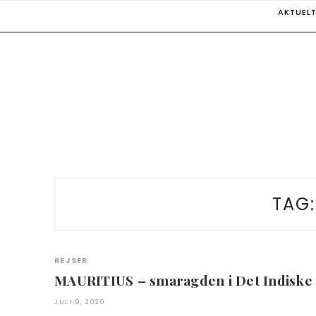
Skip
AKTUEL
to
content
TAG
REJSER
MAURITIUS – smaragden i Det Indiske
JULI 9, 2020