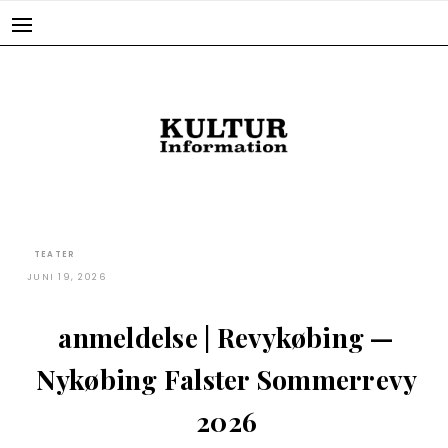
Skip
to
content
TEATER
JUNI 19, 2026
anmeldelse | Revykøbing —
Nykøbing Falster Sommerrevy
2026