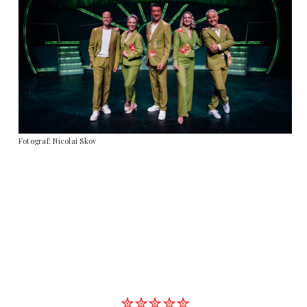
Fotograf: Nicolai Skov
✮✮✮✮✮