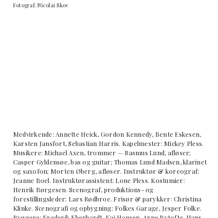
Fotograf: Nicolai Skov
Medvirkende: Annette Heick, Gordon Kennedy, Bente Eskesen,
Karsten Jansfort, Sebastian Harris. Kapelmester: Mickey Pless.
Musikere: Michael Axen, trommer — Rasmus Lund, afløser;
Casper Gyldensøe, bas og guitar; Thomas Lund Madsen, klarinet
og saxofon; Morten Øberg, afløser. Instruktør & koreograf:
Jeanne Boel. Instruktørassistent: Lone Pless. Kostumier:
Henrik Børgesen. Scenograf, produktions- og
forestillingsleder: Lars Rødbroe. Frisør & parykker: Christina
Klinke. Scenografi og opbygning: Folkes Garage, Jesper Folke.
Byggere: Frederik Eberhardt, Kai Hansen, Arne Bytofte, Hans