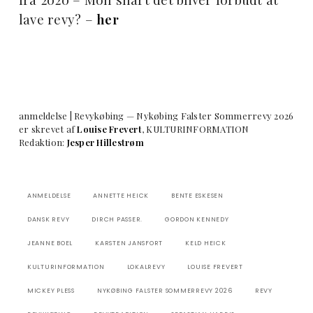
lave revy? –
her
anmeldelse | Revykøbing — Nykøbing Falster Sommerrevy 2026
er skrevet af
Louise Frevert
, KULTURINFORMATION
Redaktion:
Jesper Hillestrøm
ANMELDELSE
ANNETTE HEICK
BENTE ESKESEN
DANSK REVY
DIRCH PASSER.
GORDON KENNEDY
JEANNE BOEL
KARSTEN JANSFORT
KELD HEICK
KULTURINFORMATION
LOKALREVY
LOUISE FREVERT
MICKEY PLESS
NYKØBING FALSTER SOMMERREVY 2026
REVY