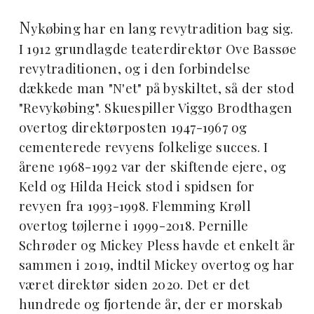
N
ykøbing har en lang revytradition bag sig.
I 1912 grundlagde teaterdirektør Ove Bassøe
revytraditionen, og i den forbindelse
dækkede man "N'et" på byskiltet, så der stod
"Revykøbing". Skuespiller Viggo Brodthagen
overtog direktørposten 1947-1967 og
cementerede revyens folkelige succes. I
årene 1968-1992 var der skiftende ejere, og
Keld og Hilda Heick stod i spidsen for
revyen fra 1993-1998. Flemming Krøll
overtog tøjlerne i 1999-2018. Pernille
Schrøder og Mickey Pless havde et enkelt år
sammen i 2019, indtil Mickey overtog og har
været direktør siden 2020. Det er det
hundrede og fjortende år, der er morskab