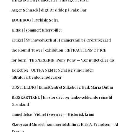
Asger Schnack | digt: At sidde på Palæ Bar
KOGEBOG | Tyrkisk: Sofra
KRIMI | sommer: Efterspillet
artikel | Nyt hovedværk af Hammershøi på Ordrupgaard
the Round Tower | exhibition: REFRACTIONS OF ICE
for børn | TEGNESERIE: Pony Pony — Vær nuttet eller dø
Kogebog | ULTRA NEMT: Nemt og sundt uden
ultraforarbejdede fødevarer
UDSTILLING | KunstCentret Silkeborg Bad: Maria Dubin
REJSEARTIKEL | En storslået og tankevækkende rejse til
Grønland
anmeldelse | Vidnet i vogn 12 — Historisk krimi
Skovgaard Museet | sommerudstilling: Erik A. Frandsen – Al
Fresco