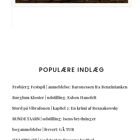
POPULÆRE INDLÆG
Frøbjerg Festspil | anmeldelse: Baronessen fra Benzintanken
Børglum Kloster | udstilling: Esben Hanefelt
Mord på Vibrafonen | kapitel 2: En krimi af Roxnakowsky
RUNDETAARN | udstilling: Isens brydninger
boganmeldelse | frevert: GÅ TUR
HELSINGØR | Gadeteater: Passage Festival