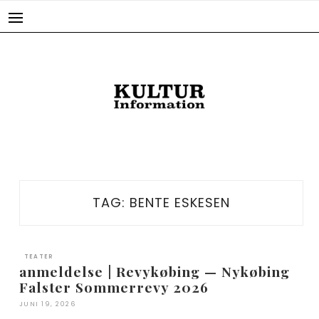
Skip
to
content
TAG:
BENTE ESKESEN
TEATER
anmeldelse | Revykøbing — Nykøbing
Falster Sommerrevy 2026
JUNI 19, 2026