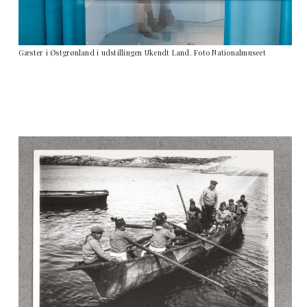
Gæster i Østgrønland i udstillingen Ukendt Land. Foto Nationalmuseet