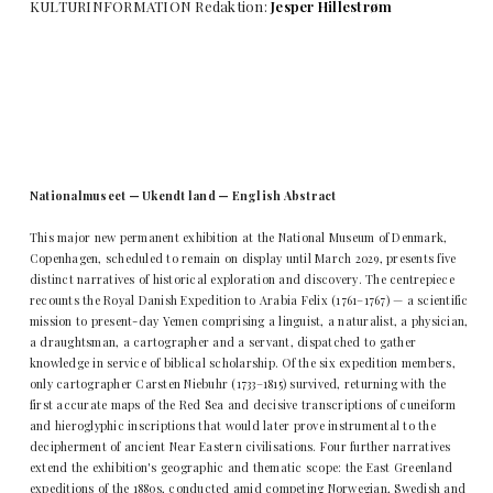
KULTURINFORMATION Redaktion:
Jesper Hillestrøm
Nationalmuseet — Ukendt land — English Abstract
This major new permanent exhibition at the National Museum of Denmark,
Copenhagen, scheduled to remain on display until March 2029, presents five
distinct narratives of historical exploration and discovery. The centrepiece
recounts the Royal Danish Expedition to Arabia Felix (1761–1767) — a scientific
mission to present-day Yemen comprising a linguist, a naturalist, a physician,
a draughtsman, a cartographer and a servant, dispatched to gather
knowledge in service of biblical scholarship. Of the six expedition members,
only cartographer Carsten Niebuhr (1733–1815) survived, returning with the
first accurate maps of the Red Sea and decisive transcriptions of cuneiform
and hieroglyphic inscriptions that would later prove instrumental to the
decipherment of ancient Near Eastern civilisations. Four further narratives
extend the exhibition's geographic and thematic scope: the East Greenland
expeditions of the 1880s, conducted amid competing Norwegian, Swedish and