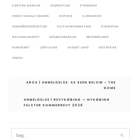
CARSTEN NIEBUHR
EKSPEDITION
ETNOGRAFI
HENNY HARALD HANSEN
HISTORIE
KJERSMEIER
KONEBÅDSEKSPEDITION
KULTURINFORMATION
KURDISTAN
NATIONALMUSEET
OPDAGELSESREJSE
ØSTGRØNLAND
RUMDRAGT
UDSTILLING
UKENDT LAND
VESTAFRIKA
YEMEN
Indlægsnavigation
AROS | ANMELDELSE: AS SEEN BELOW – THE
DOME
ANMELDELSE | REVYKØBING — NYKØBING
FALSTER SOMMERREVY 2026