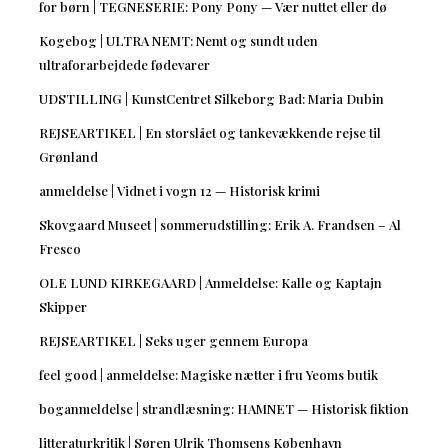
for børn | TEGNESERIE: Pony Pony — Vær nuttet eller dø
Kogebog | ULTRA NEMT: Nemt og sundt uden
ultraforarbejdede fødevarer
UDSTILLING | KunstCentret Silkeborg Bad: Maria Dubin
REJSEARTIKEL | En storslået og tankevækkende rejse til
Grønland
anmeldelse | Vidnet i vogn 12 — Historisk krimi
Skovgaard Museet | sommerudstilling: Erik A. Frandsen – Al
Fresco
OLE LUND KIRKEGAARD | Anmeldelse: Kalle og Kaptajn
Skipper
REJSEARTIKEL | Seks uger gennem Europa
feel good | anmeldelse: Magiske nætter i fru Yeoms butik
boganmeldelse | strandlæsning: HAMNET — Historisk fiktion
litteraturkritik | Søren Ulrik Thomsens København