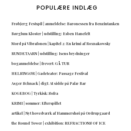
POPULÆRE INDLÆG
Frøbjerg Festspil | anmeldelse: Baronessen fra Benzintanken
Børglum Kloster | udstilling: Esben Hanefelt
Mord på Vibrafonen | kapitel 2: En krimi af Roxnakowsky
RUNDETAARN | udstilling: Isens brydninger
boganmeldelse | frevert: GÅ TUR
HELSINGØR | Gadeteater: Passage Festival
Asger Schnack | digt: At sidde på Palæ Bar
KOGEBOG | Tyrkisk: Sofra
KRIMI | sommer: Efterspillet
artikel | Nyt hovedværk af Hammershøi på Ordrupgaard
the Round Tower | exhibition: REFRACTIONS OF ICE