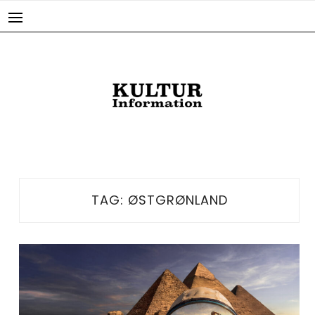
Skip
to
content
TAG:
ØSTGRØNLAND